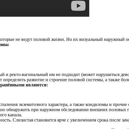
оторые не ведут половой жизни. Но их визуальный наружный осм
типа:
ый и ректо-вагинальный им не подходит (может нарушиться дев
определить развитие и строение половой системы, а также боле
ранёнными являются:
спаления экзематозного характера, а также кондиломы и прочие 
жно обнаружить при наружном обследовании внешних половых гу
ого канала.
сть. Слизистая становится ярче с увеличением срока после зача