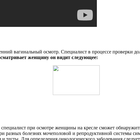
ний вагинальный осмотр. Специалист в процессе проверки долж
осматривает женщину он видит следующее:
 специалист при осмотре женщины на кресле сможет обнаружить
 при разных болезнях мочеполовой и репродуктивной системы си
и тесты. Для определения онкологического заболевания следуе