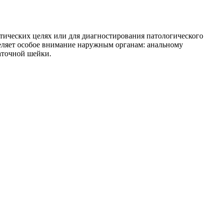
тических целях или для диагностирования патологического
еляет особое внимание наружным органам: анальному
аточной шейки.
: