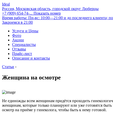
Ideal
Россия, Московская область, городской округ Люберцы
+7 (909) 654-74-...
Показать номер
Время работы: Пн-вс: 10:00—21:00 и до последнего клиента; по
Закроемся в 21:00
Услуги и Цены
Фото
Акции
Специалисты
Отзывы
Прайс-лист
Описание и контакты
Статьи
›
Женщина на осмотре
Не единожды всем женщинам придётся проходить гинекологичес
женщинам, которые только планируют или уже готовятся быть 
осмотр на приёме у гинеколога, чтобы быть к нему готовой.