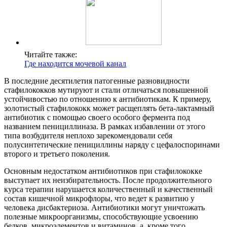
Читайте также:
Где находится мочевой канал
В последние десятилетия патогенные разновидности
стафилококков мутируют и стали отличаться повышенной
устойчивостью по отношению к антибиотикам. К примеру,
золотистый стафилококк может расщеплять бета-лактамный
антибиотик с помощью своего особого фермента под
названием пенициллиназа. В рамках избавлении от этого
типа возбудителя неплохо зарекомендовали себя
полусинтетические пенициллины наряду с цефалоспоринами
второго и третьего поколения.
Основным недостатком антибиотиков при стафилококке
выступает их неизбирательность. После продолжительного
курса терапии нарушается количественный и качественный
состав кишечной микрофлоры, что ведет к развитию у
человека дисбактериоза. Антибиотики могут уничтожать
полезные микроорганизмы, способствующие усвоению
белков, микроэлементов и витаминов, а, кроме того,