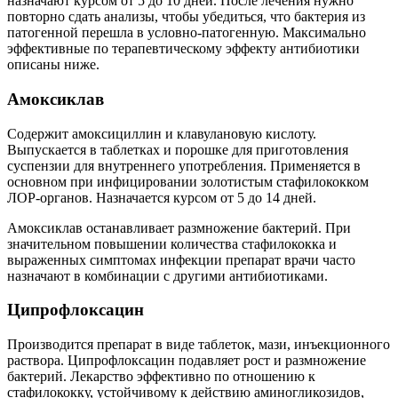
назначают курсом от 5 до 10 дней. После лечения нужно
повторно сдать анализы, чтобы убедиться, что бактерия из
патогенной перешла в условно-патогенную. Максимально
эффективные по терапевтическому эффекту антибиотики
описаны ниже.
Амоксиклав
Содержит амоксициллин и клавулановую кислоту.
Выпускается в таблетках и порошке для приготовления
суспензии для внутреннего употребления. Применяется в
основном при инфицировании золотистым стафилококком
ЛОР-органов. Назначается курсом от 5 до 14 дней.
Амоксиклав останавливает размножение бактерий. При
значительном повышении количества стафилококка и
выраженных симптомах инфекции препарат врачи часто
назначают в комбинации с другими антибиотиками.
Ципрофлоксацин
Производится препарат в виде таблеток, мази, инъекционного
раствора. Ципрофлоксацин подавляет рост и размножение
бактерий. Лекарство эффективно по отношению к
стафилококку, устойчивому к действию аминогликозидов,