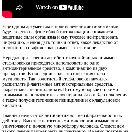
Еще одним аргументом в пользу лечения антибиотиками
будет то, что на фоне общей интоксикации снижаются
защитные силы организма и ему тяжелее нейтрализовать
инфекцию. Нельзя дать точный ответ, какое лекарство от
золотистого стафилококка самое эффективное.
Нередко при лечении антибиотикоустойчивых штаммов
стафилококка приходится использовать не одно
антибактериальное средство, а комбинацию из двух
препаратов. В последние годы эта инфекция стала
мутировать. Так, золотистый стафилококк научился
расщеплять β-лактамные антибактериальные средства,
вырабатывая пенициллиназу. Поэтому в борьбе с такими
штаммами используют цефалоспорины 2-го и 3-го поколения,
а также полусинтетические пенициллины с клавулановой
кислотой.
Главный недостаток антибиотиков – неизбирательность их
действия. Вместе с патогенными микроорганизмами они
уничтожают и полезную микрофлору человека. Следствием
такого лечения может быть дисбактериоз. Именно поэтому на