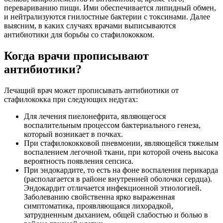
перевариванию пищи. Ими обеспечивается липидный обмен,
и нейтрализуются гнилостные бактерии с токсинами. Далее
выясним, в каких случаях врачами выписываются
антибиотики для борьбы со стафилококком.
Когда врачи прописывают
антибиотики?
Лечащий врач может прописывать антибиотики от
стафилококка при следующих недугах:
Для лечения пиелонефрита, являющегося
воспалительным процессом бактериального генеза,
который возникает в почках.
При стафилококковой пневмонии, являющейся тяжелым
воспалением легочной ткани, при которой очень высока
вероятность появления сепсиса.
При эндокардите, то есть на фоне воспаления перикарда
(располагается в районе внутренней оболочки сердца).
Эндокардит отличается инфекционной этиологией.
Заболеванию свойственна ярко выраженная
симптоматика, проявляющаяся лихорадкой,
затрудненным дыханием, общей слабостью и болью в