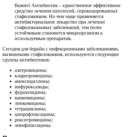
Важно! Антибиотик – единственное эффективное
средство лечения патологий, спровоцированных
стафилококком. Но чем чаще применяется
антибактериальное лекарство при лечении
стафилококковых заболеваний, тем более
устойчивым становится микроорганизм к
используемым препаратам.
Сегодня для борьбы с инфекционными заболеваниями,
вызванными стафилококком, используются следующие
группы антибиотиков:
азитромицины;
кларитромицины;
амоксициллины;
нифуроксазиды;
фуразолидоны;
ванкомицины;
линкомицины;
тетрациклины;
ципрофлоксацины;
рокситромицины;
левофлоксацины.