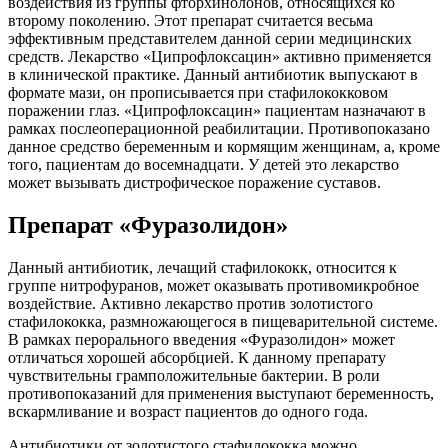
воздействия из группы фторхинолонов, относящихся ко
второму поколению. Этот препарат считается весьма
эффективным представителем данной серии медицинских
средств. Лекарство «Ципрофлоксацин» активно применяется
в клинической практике. Данный антибиотик выпускают в
формате мази, он прописывается при стафилококковом
поражении глаз. «Ципрофлоксацин» пациентам назначают в
рамках послеоперационной реабилитации. Противопоказано
данное средство беременным и кормящим женщинам, а, кроме
того, пациентам до восемнадцати. У детей это лекарство
может вызывать дистрофическое поражение суставов.
Препарат «Фуразолидон»
Данный антибиотик, лечащий стафилококк, относится к
группе нитрофуранов, может оказывать противомикробное
воздействие. Активно лекарство против золотистого
стафилококка, размножающегося в пищеварительной системе.
В рамках перорального введения «Фуразолидон» может
отличаться хорошей абсорбцией. К данному препарату
чувствительны грамположительные бактерии. В роли
противопоказаний для применения выступают беременность,
вскармливание и возраст пациентов до одного года.
Антибиотики от золотистого стафилококка можно