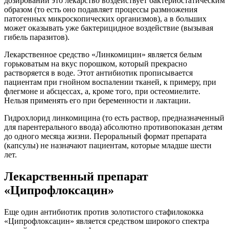
дозировании это лекарство воздействует бактериостатическим
образом (то есть оно подавляет процессы размножения
патогенных микроскопических организмов), а в больших
может оказывать уже бактерицидное воздействие (вызывая
гибель паразитов).
Лекарственное средство «Линкомицин» является белым
горьковатым на вкус порошком, который прекрасно
растворяется в воде. Этот антибиотик прописывается
пациентам при гнойном воспалении тканей, к примеру, при
флегмоне и абсцессах, а, кроме того, при остеомиелите.
Нельзя применять его при беременности и лактации.
Гидрохлорид линкомицина (то есть раствор, предназначенный
для парентерального ввода) абсолютно противопоказан детям
до одного месяца жизни. Пероральный формат препарата
(капсулы) не назначают пациентам, которые младше шести
лет.
Лекарственный препарат
«Ципрофлоксацин»
Еще один антибиотик против золотистого стафилококка
«Ципрофлоксацин» является средством широкого спектра