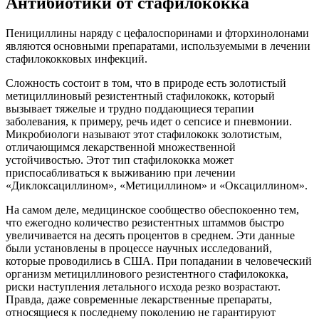
Антибиотики от стафилококка
Пенициллины наряду с цефалоспоринами и фторхинолонами
являются основными препаратами, используемыми в лечении
стафилококковых инфекций.
Сложность состоит в том, что в природе есть золотистый
метициллиновый резистентный стафилококк, который
вызывает тяжелые и трудно поддающиеся терапии
заболевания, к примеру, речь идет о сепсисе и пневмонии.
Микробиологи называют этот стафилококк золотистым,
отличающимся лекарственной множественной
устойчивостью. Этот тип стафилококка может
приспосабливаться к выживанию при лечении
«Диклоксациллином», «Метициллином» и «Оксациллином».
На самом деле, медицинское сообщество обеспокоенно тем,
что ежегодно количество резистентных штаммов быстро
увеличивается на десять процентов в среднем. Эти данные
были установлены в процессе научных исследований,
которые проводились в США. При попадании в человеческий
организм метициллинового резистентного стафилококка,
риски наступления летального исхода резко возрастают.
Правда, даже современные лекарственные препараты,
относящиеся к последнему поколению не гарантируют