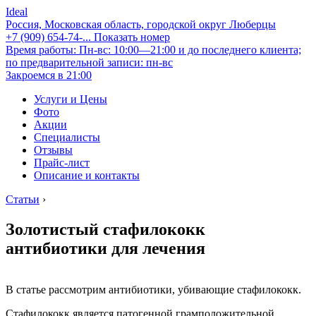
Ideal
Россия, Московская область, городской округ Люберцы
+7 (909) 654-74-...
Показать номер
Время работы: Пн-вс: 10:00—21:00 и до последнего клиента;
по предварительной записи: пн-вс
Закроемся в 21:00
Услуги и Цены
Фото
Акции
Специалисты
Отзывы
Прайс-лист
Описание и контакты
Статьи
›
Золотистый стафилококк
антибиотики для лечения
В статье рассмотрим антибиотики, убивающие стафилококк.
Стафилококк является патогенной грамположительной