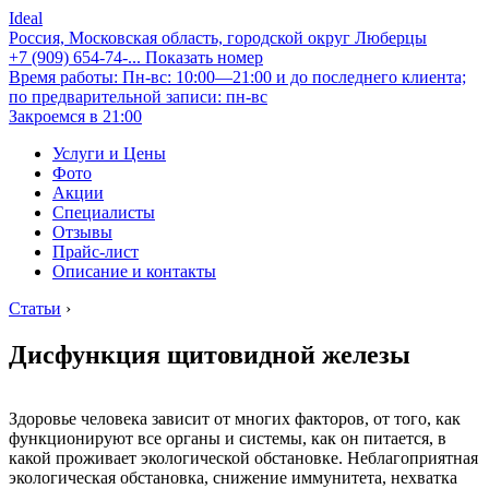
Ideal
Россия, Московская область, городской округ Люберцы
+7 (909) 654-74-...
Показать номер
Время работы: Пн-вс: 10:00—21:00 и до последнего клиента;
по предварительной записи: пн-вс
Закроемся в 21:00
Услуги и Цены
Фото
Акции
Специалисты
Отзывы
Прайс-лист
Описание и контакты
Статьи
›
Дисфункция щитовидной железы
Здоровье человека зависит от многих факторов, от того, как
функционируют все органы и системы, как он питается, в
какой проживает экологической обстановке. Неблагоприятная
экологическая обстановка, снижение иммунитета, нехватка