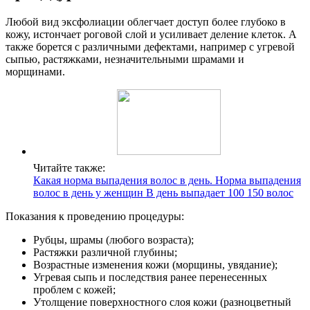
Любой вид эксфолиации облегчает доступ более глубоко в
кожу, истончает роговой слой и усиливает деление клеток. А
также борется с различными дефектами, например с угревой
сыпью, растяжками, незначительными шрамами и
морщинами.
Читайте также:
Какая норма выпадения волос в день. Норма выпадения
волос в день у женщин В день выпадает 100 150 волос
Показания к проведению процедуры:
Рубцы, шрамы (любого возраста);
Растяжки различной глубины;
Возрастные изменения кожи (морщины, увядание);
Угревая сыпь и последствия ранее перенесенных
проблем с кожей;
Утолщение поверхностного слоя кожи (разноцветный