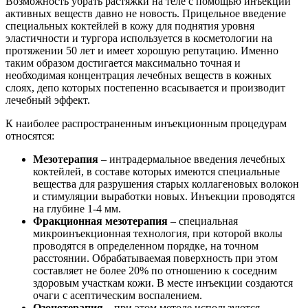
Возможность убрать растяжки на теле с помощью инъекций
активных веществ давно не новость. Прицельное введение
специальных коктейлей в кожу для поднятия уровня
эластичности и тургора используется в косметологии на
протяжении 50 лет и имеет хорошую репутацию. Именно
таким образом достигается максимально точная и
необходимая концентрация лечебных веществ в кожных
слоях, депо которых постепенно всасывается и производит
лечебный эффект.
К наиболее распространенным инъекционным процедурам
относятся:
Мезотерапия
– интрадермальное введения лечебных
коктейлей, в составе которых имеются специальные
вещества для разрушения старых коллагеновых волокон
и стимуляции выработки новых. Инъекции проводятся
на глубине 1-4 мм.
Фракционная мезотерапия
– специальная
микроинъекционная технология, при которой вколы
проводятся в определенном порядке, на точном
расстоянии. Обрабатываемая поверхность при этом
составляет не более 20% по отношению к соседним
здоровым участкам кожи. В месте инъекции создаются
очаги с асептическим воспалением.
Озонотерапия
– при этом методе используются