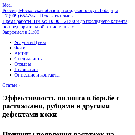
Ideal
Россия, Московская область, городской округ Люберцы
+7 (909) 654-74-...
Показать номер
Время работы: Пн-вс: 10:00—21:00 и до последнего клиента;
по предварительной записи: пн-вс
Закроемся в 21:00
Услуги и Цены
Фото
Акции
Специалисты
Отзывы
Прайс-лист
Описание и контакты
Статьи
›
Эффективность пилинга в борьбе с
растяжками, рубцами и другими
дефектами кожи
Причины появления растяжек на