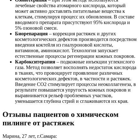
лечебные свойства атомарного кислорода, который
может активно доставлять питательные вещества к
клеткам, стимулируя процесс их обновления. В составе
вводимого препарата присутствуют 95% кислорода и
5% озоновой смеси.
Биорепарация
– коррекция растяжек и других
косметологических дефектов производится посредством
введения коктейля из гиалуроновой кислоты,
витаминов, аминокислот. Технология запускает
естественные процессы регенерации кожных покровов.
Карбокситерапия
– подкожные инъекции углекислого
газа. Метод позволяет восполнять недостаток кислорода
в тканях, что провоцирует проявление различных
косметологических дефектов, в частности и растяжек.
Введение СО2 стимулирует процессы неоколлагенеза, в
результате повышается упругость кожных покровов и
выравнивается рельеф проблемных участков,
уменьшается глубина стрий и сглаживаются их края.
Отзывы пациентов о химическом
пилинге от растяжек
Марина, 27 лет, г.Самара: