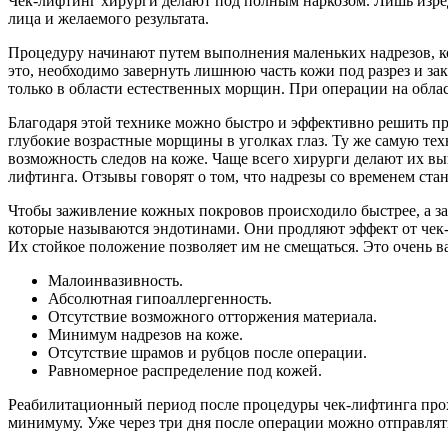
Чек-лифтинг хирурги делают под полным наркозом. Лишь изредк
лица и желаемого результата.
Процедуру начинают путем выполнения маленьких надрезов, ко
это, необходимо завернуть лишнюю часть кожи под разрез и за
только в области естественных морщин. При операции на област
Благодаря этой технике можно быстро и эффективно решить пр
глубокие возрастные морщины в уголках глаз. Ту же самую тех
возможность следов на коже. Чаще всего хирурги делают их выш
лифтинга. Отзывы говорят о том, что надрезы со временем ст
Чтобы заживление кожных покровов происходило быстрее, а з
которые называются эндотинами. Они продляют эффект от чек-
Их стойкое положение позволяет им не смещаться. Это очень 
Малоинвазивность.
Абсолютная гипоаллергенность.
Отсутствие возможного отторжения материала.
Минимум надрезов на коже.
Отсутствие шрамов и рубцов после операции.
Равномерное распределение под кожей.
Реабилитационный период после процедуры чек-лифтинга прох
минимуму. Уже через три дня после операции можно отправлят