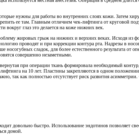
а используется местная анестезия. Операция в среднем длится о
торые нужны для работы во внутренних слоях кожи. Затем хиру
крепить ее там. Главным отличием чек-лифтинга от круговой под
и вокруг глаз это делается на коже нижних век.
облему жировых грыж на нижних и верхних веках. Исходя из фо
нологию проводят и при коррекции контура рта. Надрезы в носо
е носогубных сладок, для более естественного результата от оп
ановятся совершенно незаметными.
авернутая при операции ткань формировала необходимый контур
лифтинга на 10 лет. Пластины закрепляются в одном положении 
важно, так как полностью отсутствует риск развития асимметри
одит довольно быстро. Использование эндотинов позволяет св
ься домой.