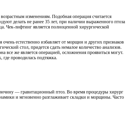
а возрастным изменениям. Подобная операция считается
ндуют делать не ранее 35 лет, при наличии выраженного птоза
ица. Чек-лифтинг является полноценной хирургической
я очень естественно избавляет от морщин и других признаков
гический стол, придется сдать немалое количество анализов.
на все же является операцией, осложнения проявиться могут.
, где проводилась подтяжка.
опричину — гравитационный птоз. Во время процедуры хирург
намики и мгновенно разглаживает складки и морщины. Часто