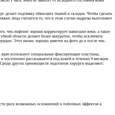
коло 1 часа. Многое зависит от исходного состояния кожи
рг делает подтяжку обвисших тканей и складок. Чтобы сделать
тяжки лица считается то, что в этом случае надрезы выполняют
то, чек-лифтинг хорошо корректирует нависшие веки, а такие
губной области делают более аккуратно, чтобы исключить
ерации. Этот нюанс хорошо заметен на фото до и после чек-
, врач использует специальные фиксирующие пластины,
и постепенно рассасываются под кожей в течении 9 месяцев.
и. Среди других преимуществ эндотинов хирурги выделяют:
ести риск возможных осложнений и побочных эффектов к