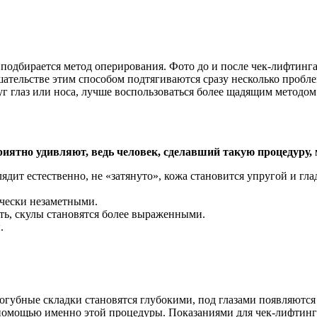
, подбирается метод оперирования. Фото до и после чек-лифтинг
ельстве этим способом подтягиваются сразу несколько проблемн
г глаз или носа, лучше воспользоваться более щадящим методом
иятно удивляют, ведь человек, сделавший такую процедуру, м
дит естественно, не «затянуто», кожа становится упругой и гла
ически незаметными.
ть, скулы становятся более выраженными.
.
огубные складки становятся глубокими, под глазами появляются
 помощью именно этой процедуры. Показаниями для чек-лифтинг