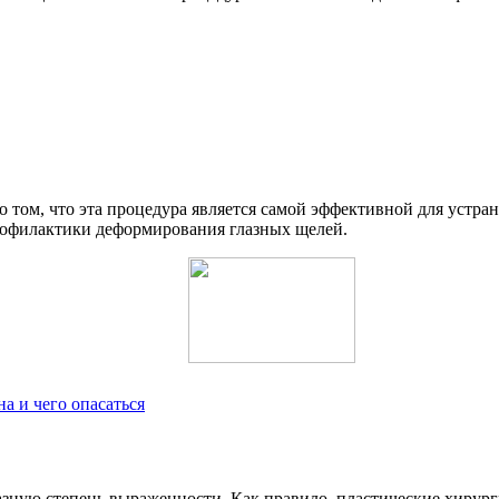
 о том, что эта процедура является самой эффективной для устр
рофилактики деформирования глазных щелей.
а и чего опасаться
разную степень выраженности. Как правило, пластические хиру