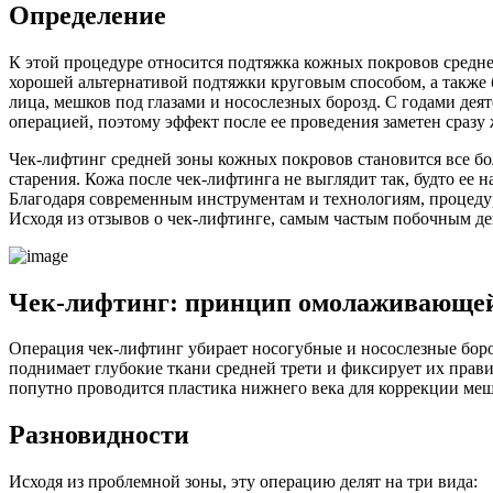
Определение
К этой процедуре относится подтяжка кожных покровов средне
хорошей альтернативой подтяжки круговым способом, а также б
лица, мешков под глазами и носослезных борозд. С годами де
операцией, поэтому эффект после ее проведения заметен сразу 
Чек-лифтинг средней зоны кожных покровов становится все бо
старения. Кожа после чек-лифтинга не выглядит так, будто ее 
Благодаря современным инструментам и технологиям, процедура
Исходя из отзывов о чек-лифтинге, самым частым побочным дей
Чек-лифтинг: принцип омолаживающе
Операция чек-лифтинг убирает носогубные и носослезные боро
поднимает глубокие ткани средней трети и фиксирует их пра
попутно проводится пластика нижнего века для коррекции меш
Разновидности
Исходя из проблемной зоны, эту операцию делят на три вида: