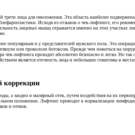
й трети лица для омоложения. Эта область наиболее подвержен
лефаропластики. Исходя из отзывов о чек-лифтинге, его рекоме
ятельность лицевых мышц отражается именно на этих участках л
же.
лее популярным и у представителей мужского пола. Эта операци
натянули или прокололи ботоксом. Прежде чем ложиться на хирур
 чек-лифтинга проходит абсолютно безопасно и легко. Но так о
ствием является отечность лица и небольшие гематомы в местах
й коррекции
зды, а заодно и малярный отек, путем воздействия на их перв
вильном положении. Лифтинг приводит к нормализации лимфоди
ков и отеков.