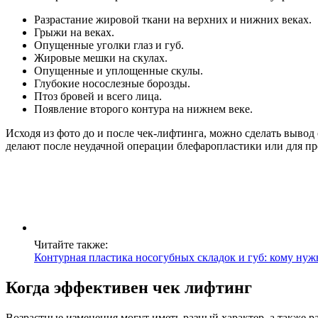
Разрастание жировой ткани на верхних и нижних веках.
Грыжи на веках.
Опущенные уголки глаз и губ.
Жировые мешки на скулах.
Опущенные и уплощенные скулы.
Глубокие носослезные борозды.
Птоз бровей и всего лица.
Появление второго контура на нижнем веке.
Исходя из фото до и после чек-лифтинга, можно сделать вывод
делают после неудачной операции блефаропластики или для п
Читайте также:
Контурная пластика носогубных складок и губ: кому нужн
Когда эффективен чек лифтинг
Возрастные изменения могут иметь разный характер, а также 