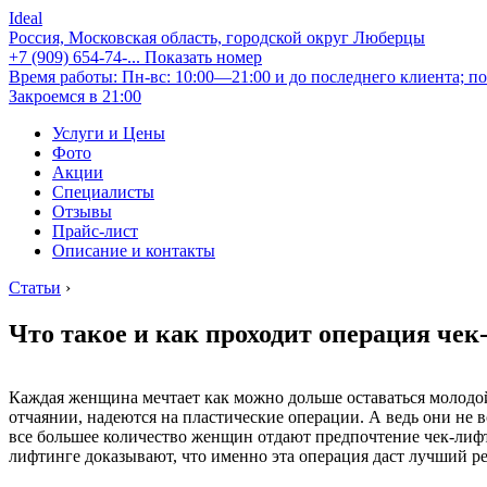
Ideal
Россия, Московская область, городской округ Люберцы
+7 (909) 654-74-...
Показать номер
Время работы: Пн-вс: 10:00—21:00 и до последнего клиента; по
Закроемся в 21:00
Услуги и Цены
Фото
Акции
Специалисты
Отзывы
Прайс-лист
Описание и контакты
Статьи
›
Что такое и как проходит операция че
Каждая женщина мечтает как можно дольше оставаться молодой
отчаянии, надеются на пластические операции. А ведь они не 
все большее количество женщин отдают предпочтение чек-лифт
лифтинге доказывают, что именно эта операция даст лучший р