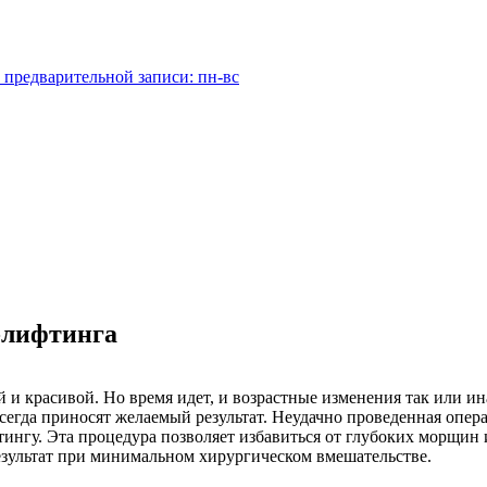
 предварительной записи: пн-вс
к-лифтинга
 и красивой. Но время идет, и возрастные изменения так или и
всегда приносят желаемый результат. Неудачно проведенная опе
ингу. Эта процедура позволяет избавиться от глубоких морщин 
езультат при минимальном хирургическом вмешательстве.