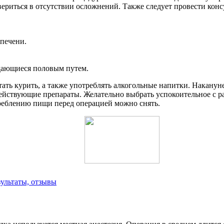
овериться в отсутствии осложнений. Также следует провести кон
 печени.
едающиеся половым путем.
тать курить, а также употреблять алкогольные напитки. Накану
действующие препараты. Желательно выбрать успокоительное с р
треблению пищи перед операцией можно снять.
зультаты, отзывы