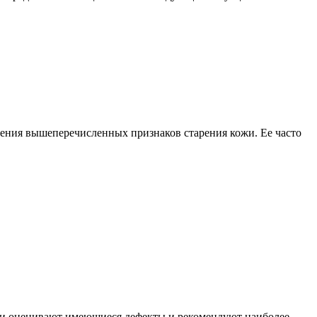
анения вышеперечисленных признаков старения кожи. Ее часто
рги оценивают имеющиеся дефекты и рекомендуют наиболее