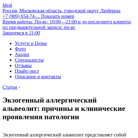
Ideal
Россия, Московская область, городской округ Люберцы
+7 (909) 654-74-...
Показать номер
Время работы: Пн-вс: 10:00—21:00 и до последнего клиента;
по предварительной записи: пн-вс
Закроемся в 21:00
Услуги и Цены
Фото
Акции
Специалисты
Отзывы
Прайс-лист
Описание и контакты
Статьи
›
Экзогенный аллергический
альвеолит: причины и клинические
проявления патологии
Экзогенный аллергический альвеолит представляет собой