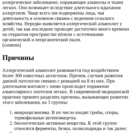
аллергическое заболевание, поражающее альвеолы и ткани
легких. Оно возникает вследствие длительного вдыхания
аллергенов. Чаще всего им подвержены лица, чья
деятельность в основном связана с ведением сельского
хозяйства. Нередко выявляется аллергический альвеолит у
детей, так как последние проводят достаточно много времени
на открытом пространстве вблизи с источниками
органической и неорганической пыли.
[contents]
Причины
Аллергический альвеолит развивается под воздействием
более 300 известных антигенов. Причем, случаев развития
данной патологии связано с реакцией на 8 из них. При
длительном контакте с ними происходит поражение
альвеолярного эпителия легких. В современной медицинской
практике принято разделять причины, вызывающие развитие
этого заболевания, на 3 группы:
микроорганизмы. В их число входят грибы, споры,
термофильные актиномицеты;
биологические активные вещества. К этой группе
относятся ферменты, белки, полисахариды и так далее;