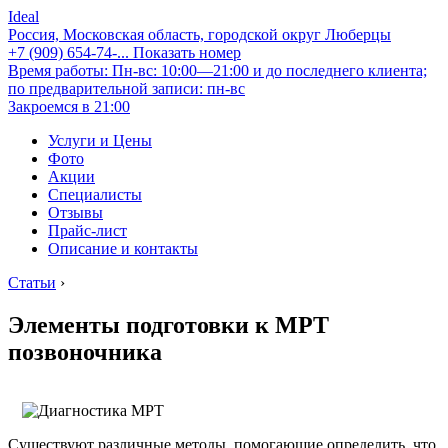
Ideal
Россия, Московская область, городской округ Люберцы
+7 (909) 654-74-...
Показать номер
Время работы: Пн-вс: 10:00—21:00 и до последнего клиента;
по предварительной записи: пн-вс
Закроемся в 21:00
Услуги и Цены
Фото
Акции
Специалисты
Отзывы
Прайс-лист
Описание и контакты
Статьи
›
Элементы подготовки к МРТ
позвоночника
Существуют различные методы, помогающие определить, что