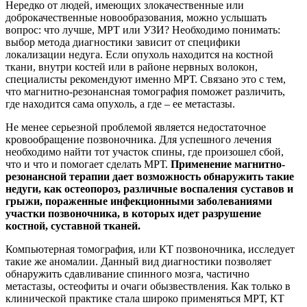
Нередко от людей, имеющих злокачественные или
доброкачественные новообразования, можно услышать
вопрос: что лучше, МРТ или УЗИ? Необходимо понимать:
выбор метода диагностики зависит от специфики
локализации недуга. Если опухоль находится на костной
ткани, внутри костей или в районе нервных волокон,
специалисты рекомендуют именно МРТ. Связано это с тем,
что магнитно-резонансная томография поможет различить,
где находится сама опухоль, а где – ее метастазы.
Не менее серьезной проблемой является недостаточное
кровообращение позвоночника. Для успешного лечения
необходимо найти тот участок спины, где произошел сбой,
что и что и помогает сделать МРТ.
Применение магнитно-
резонансной терапии дает возможность обнаружить такие
недуги, как остеопороз, различные воспаления суставов и
грыжи, пораженные инфекционными заболеваниями
участки позвоночника, в которых идет разрушение
костной, суставной тканей.
Компьютерная томография, или КТ позвоночника, исследует
такие же аномалии. Данный вид диагностики позволяет
обнаружить сдавливание спинного мозга, частично
метастазы, остеофиты и очаги обызвествления. Как только в
клинической практике стала широко применяться МРТ, КТ