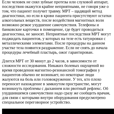
Если человек не снял зубные протезы или слуховой аппарат,
последствия окажутся крайне неприятными, не говоря уже о
том, что пациент получит травму. МРТ – щадящий метод
диагностики, но если в крови пациента присутствуют остатки
алкогольных веществ, после воздействия магнитных волн
возможно резкое ухудшение самочувствия. Телефоны и
банковские карточки в помещение, где будет проводиться
диагностика, не заносят. Неприятные последствия МРТ могут
поджидать пациентов, у которых на теле есть татуировки с
металлическими элементами. После процедуры на данном
участке тела появится раздражение. Если не снять до начала
процедуры лечебный пластырь, ожог гарантирован.
Длится МРТ от 30 минут до 2 часов, в зависимости от
сложности исследования. Никаких болевых ощущений во
время проведения магнитно-резонансной томографии у
пациентов обычно не возникает, но некоторые люди
жалуются на боль или головокружение. У тех, кто плохо
переносит нахождение в замкнутом пространстве, могут
возникнуть проблемы с дыханием или рвотный рефлекс. Об
ухудшившемся самочувствии надо сразу же сообщить врачам,
для связи с которыми внутри оборудования предусмотрено
специальное переговорное устройство.