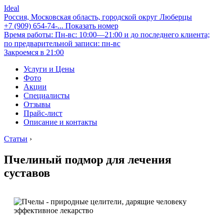
Ideal
Россия, Московская область, городской округ Люберцы
+7 (909) 654-74-...
Показать номер
Время работы: Пн-вс: 10:00—21:00 и до последнего клиента;
по предварительной записи: пн-вс
Закроемся в 21:00
Услуги и Цены
Фото
Акции
Специалисты
Отзывы
Прайс-лист
Описание и контакты
Статьи
›
Пчелиный подмор для лечения
суставов