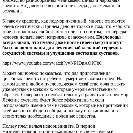
множество разнообразных медикаментозных и народных
средств. Но далеко не все они и не всегда дают желаемый
результат.
К такому средству, как подмор пчелиный, многие относятся
очень скептически. Причем дело не только в том, что мало кто
знает о полезных свойствах тел пчел, но и в том, что нередко
человек испытывает неприязнь к насекомым.
Пчеловоды
всегда знали, что пчелы даже после своей смерти могут
быть использованы для лечения заболеваний сердечно-
сосудистой системы и улучшения состояния суставов.
https://www.youtube.com/watch?v=NPJDnAQPFb0
Может ошибочно показаться, что для приготовления
целебных средств потребуется умертвлять живых пчел. На
самом деле в любом пчеловодческом хозяйстве можно взять
уже мертвых насекомых, которые умерли естественным
образом. Совершенно необязательно устраивать для пчел мор.
Лечение суставов будет более эффективным, если
использовать именно тех насекомых, которые на протяжении
всей жизни свободно собирали пыльцу и накапливали в
своих телах необходимые полезные вещества.
Пользу пчел нельзя недооценивать. В период
жизнедеятельности они накапливают в своем теле все