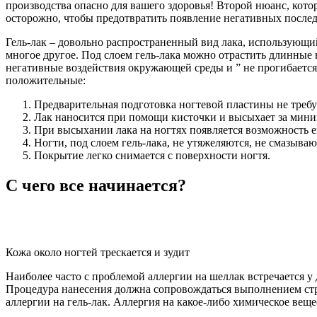
производства опасно для вашего здоровья! Второй нюанс, кото
осторожно, чтобы предотвратить появление негативных последс
Гель-лак – довольно распространенный вид лака, использующий
многое другое. Под слоем гель-лака можно отрастить длинные 
негативные воздействия окружающей среды и ” не прогибается”
положительные:
Предварительная подготовка ногтевой пластины не треб
Лак наносится при помощи кисточки и высыхает за мин
При высыхании лака на ногтях появляется возможность е
Ногти, под слоем гель-лака, не утяжеляются, не смазыва
Покрытие легко снимается с поверхности ногтя.
С чего все начинается?
Кожа около ногтей трескается и зудит
Наиболее часто с проблемой аллергии на шеллак встречается у 
Процедура нанесения должна сопровождаться выполнением стро
аллергии на гель-лак. Аллергия на какое-либо химическое веще