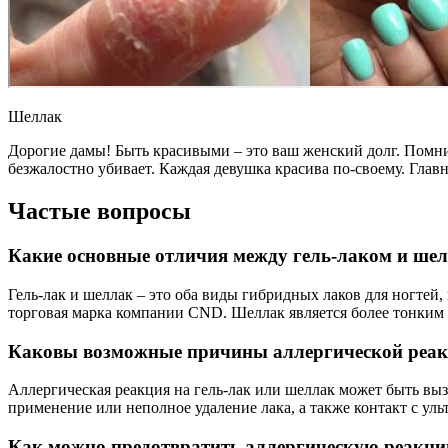
Шеллак
Дорогие дамы! Быть красивыми – это ваш женский долг. Помните
безжалостно убивает. Каждая девушка красива по-своему. Главно
Частые вопросы
Какие основные отличия между гель-лаком и ше
Гель-лак и шеллак – это оба виды гибридных лаков для ногтей,
торговая марка компании CND. Шеллак является более тонким и
Каковы возможные причины аллергической реакц
Аллергическая реакция на гель-лак или шеллак может быть в
применение или неполное удаление лака, а также контакт с у
Как можно предотвратить аллергическую реакци