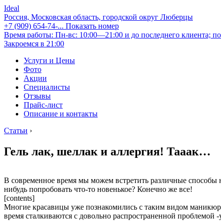
Ideal
Россия, Московская область, городской округ Люберцы
+7 (909) 654-74-...
Показать номер
Время работы: Пн-вс: 10:00—21:00 и до последнего клиента; по
Закроемся в 21:00
Услуги и Цены
Фото
Акции
Специалисты
Отзывы
Прайс-лист
Описание и контакты
Статьи
›
Гель лак, шеллак и аллергия! Тааак…
В современное время мы можем встретить различные способы н
нибудь попробовать что-то новенькое? Конечно же все!
[contents]
Многие красавицы уже познакомились с таким видом маникюра,
время сталкиваются с довольно распространенной проблемой -у