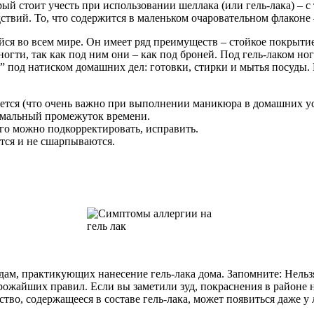
рый стоит учесть при использовании шеллака (или гель-лака) – 
твий. То, что содержится в маленьком очаровательном флаконе –
ся во всем мире. Он имеет ряд преимуществ – стойкое покрытие
ногти, так как под ним они – как под броней. Под гель-лаком н
 под натиском домашних дел: готовки, стирки и мытья посуды. Г
уется (что очень важно при выполнении маникюра в домашних ус
имальный промежуток времени.
го можно подкорректировать, исправить.
ются и не сшарпываются.
дам, практикующих нанесение гель-лака дома. Запомните: Нельзя 
жайших правил. Если вы заметили зуд, покраснения в районе н
ство, содержащееся в составе гель-лака, может появиться даже у