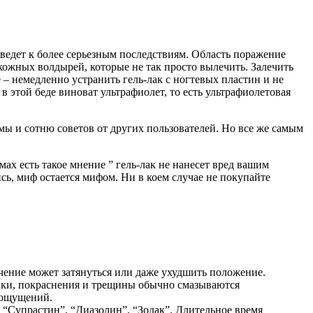
ведет к более серьезным последствиям. Область поражение
кожных волдырей, которые не так просто вылечить. Залечить
– немедленно устранить гель-лак с ногтевых пластин и не
 этой беде виноват ультрафиолет, то есть ультрафиолетовая
ы и сотню советов от других пользователей. Но все же самым
ах есть такое мнение ” гель-лак не нанесет вред вашим
сь, миф остается мифом. Ни в коем случае не покупайте
ечение может затянуться или даже ухудшить положение.
нки, покраснения и трещины обычно смазываются
 ощущений.
 “Супрастин”, “Диазолин”, “Зодак”. Длительное время