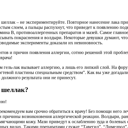
 шеллак – не экспериментируйте. Повторное нанесение лака при
лстым слоем, а пальцы распухнут, что приведет к появлению под
ина B, противоаллергенных препаратов и мазей. Самое главное 
сывать покраснения и волдыри. Некоторые девушки думают, что в
Проводимые эксперименты доказали их невиновность.
тов и причин появления аллергии, сотню решений этой проблем
врача!
 гель-лак вызывает аллергию, а лишь его липкий слой. На форум
огтевой пластины специальным средством”. Как вы уже догадали
 должного результата они не принесут.
а шеллак?
ию!
рекомендуем вам срочно обратиться к врачу! Без помощи него л
ми причины возникновения аллергической реакции. Волдыри, ра
мягчающими кожу. Мази приведут к ослаблению зуда и болевых
ных видах. Такими препаратами служат “Тавегил”, “Димедрол”,