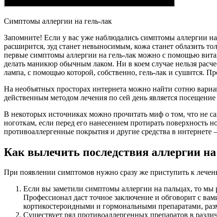
Симптомы аллергии на гель-лак
Запомните! Если у вас уже наблюдались симптомы аллергии на
расширится, зуд станет невыносимым, кожа станет облазить то
первые симптомы аллергии на гель-лак можно с помощью витам
делать маникюр обычным лаком. Ни в коем случае нельзя расче
лампа, с помощью которой, собственно, гель-лак и сушится. 
На необъятных просторах интернета можно найти сотню вариан
действенным методом лечения по сей день является посещение 
В некоторых источниках можно прочитать миф о том, что не сам
ноготкам, если перед его нанесением протирать поверхность н
противоаллергенные покрытия и другие средства в интернете –
Как вылечить последствия аллергии н
При появлении симптомов нужно сразу же приступить к лечен
Если вы заметили симптомы аллергии на пальцах, то мы 
Профессионал даст точное заключение и обговорит с ва
кортикостероидными и гормональными препаратами, раз
Существует ряд противоаллергенных препаратов в различ