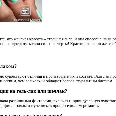
, что женская красота – страшная сила, и она способна на много
е – подчеркнуть свои сильные черты! Красота, конечно же, требу
ллаком?
 но существуют отличия в производителях и составе. Гель-лак пр
 легким, чем гель-лак, и обладает более натуральным блеском.
ии на гель-лак или шеллак?
ызвана различными факторами, включая индивидуальную чувстви
льтрафиолетовым излучением в процессе полимеризации.
ю на гель-лак или шеллак?