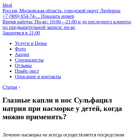
Ideal
Россия, Московская область, городской округ Люберцы
+7 (909) 654-74-...
Показать номер
Время работы: Пн-вс: 10:00—21:00 и до последнего клиента;
по предварительной записи: пн-вс
Закроемся в 21:00
Услуги и Цены
Фото
Акции
Специалисты
Отзывы
Прайс-лист
Описание и контакты
Статьи
›
Глазные капли в нос Сульфацил
натрия при насморке у детей, когда
можно применять?
Лечение насморка не всегда осуществляется посредством