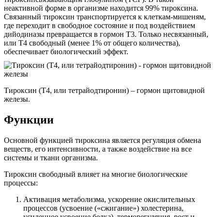
неактивной форме в организме находится 99% тироксина.
Связанный тироксин транспортируется к клеткам-мишеням,
где переходит в свободное состояние и под воздействием
дийодиназы превращается в гормон Т3. Только несвязанный,
или Т4 свободный (менее 1% от общего количества),
обеспечивает биологический эффект.
Тироксин (Т4, или тетрайодтиронин) – гормон щитовидной
железы.
Функции
Основной функцией тироксина является регуляция обмена
веществ, его интенсивности, а также воздействие на все
системы и ткани организма.
Тироксин свободный влияет на многие биологические
процессы:
Активация метаболизма, ускорение окислительных
процессов (усвоение («сжигание») холестерина,
усиленное усвоение белка), терморегуляция, рост и