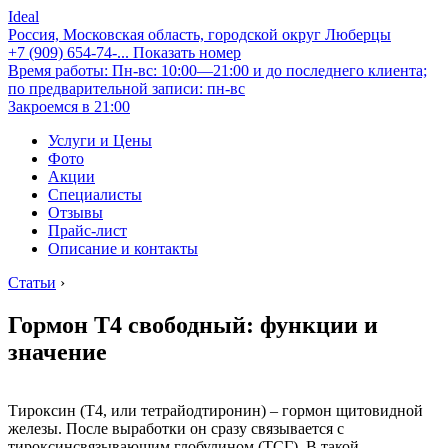
Ideal
Россия, Московская область, городской округ Люберцы
+7 (909) 654-74-...
Показать номер
Время работы: Пн-вс: 10:00—21:00 и до последнего клиента;
по предварительной записи: пн-вс
Закроемся в 21:00
Услуги и Цены
Фото
Акции
Специалисты
Отзывы
Прайс-лист
Описание и контакты
Статьи
›
Гормон Т4 свободный: функции и
значение
Тироксин (Т4, или тетрайодтиронин) – гормон щитовидной
железы. После выработки он сразу связывается с
тироксинсвязывающим глобулином (ТСГ). В такой