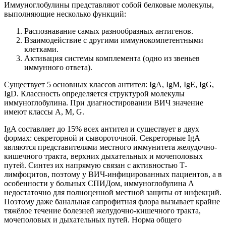
Иммуноглобулины представляют собой белковые молекулы,
выполняющие несколько функций:
Распознавание самых разнообразных антигенов.
Взаимодействие с другими иммунокомпетентными
клетками.
Активация системы комплемента (одно из звеньев
иммунного ответа).
Существует 5 основных классов антител: IgA, IgM, IgE, IgG,
IgD. Классность определяется структурой молекулы
иммуноглобулина. При диагностировании ВИЧ значение
имеют классы А, M, G.
IgA составляет до 15% всех антител и существует в двух
формах: секреторной и сывороточной. Секреторные IgA
являются представителями местного иммунитета желудочно-
кишечного тракта, верхних дыхательных и мочеполовых
путей. Синтез их напрямую связан с активностью Т-
лимфоцитов, поэтому у ВИЧ-инфицированных пациентов, а в
особенности у больных СПИДом, иммуноглобулина А
недостаточно для полноценной местной защиты от инфекций.
Поэтому даже банальная сапрофитная флора вызывает крайне
тяжёлое течение болезней желудочно-кишечного тракта,
мочеполовых и дыхательных путей. Норма общего