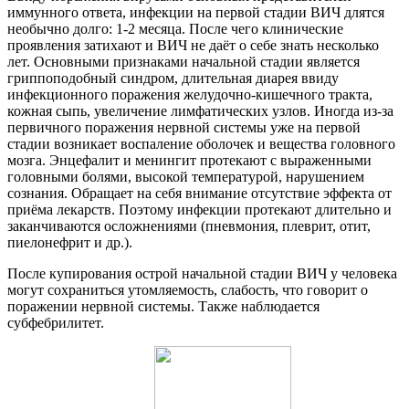
иммунного ответа, инфекции на первой стадии ВИЧ длятся
необычно долго: 1-2 месяца. После чего клинические
проявления затихают и ВИЧ не даёт о себе знать несколько
лет. Основными признаками начальной стадии является
гриппоподобный синдром, длительная диарея ввиду
инфекционного поражения желудочно-кишечного тракта,
кожная сыпь, увеличение лимфатических узлов. Иногда из-за
первичного поражения нервной системы уже на первой
стадии возникает воспаление оболочек и вещества головного
мозга. Энцефалит и менингит протекают с выраженными
головными болями, высокой температурой, нарушением
сознания. Обращает на себя внимание отсутствие эффекта от
приёма лекарств. Поэтому инфекции протекают длительно и
заканчиваются осложнениями (пневмония, плеврит, отит,
пиелонефрит и др.).
После купирования острой начальной стадии ВИЧ у человека
могут сохраниться утомляемость, слабость, что говорит о
поражении нервной системы. Также наблюдается
субфебрилитет.