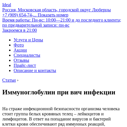
Ideal
Россия, Московская область, городской округ Люберцы
+7 (909) 654-74-...
Показать номер
Время работы: Пн-вс: 10:00—21:00 и до последнего клиента;
по предварительной записи: пн-вс
Закроемся в 21:00
Услуги и Цены
Фото
Акции
Специалисты
Отзывы
Прайс-лист
Описание и контакты
Статьи
›
Иммуноглобулин при вич инфекции
На страже инфекционной безопасности организма человека
стоит группа белых кровяных телец – лейкоцитов и
лимфоцитов. В ответ на попадание вирусов и бактерий
клетки крови обеспечивают ряд иммунных реакций,