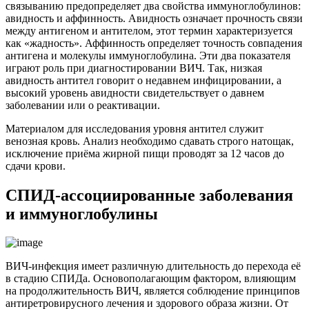
связыванию предопределяет два свойства иммуноглобулинов:
авидность и аффинность. Авидность означает прочность связи
между антигеном и антителом, этот термин характеризуется
как «жадность». Аффинность определяет точность совпадения
антигена и молекулы иммуноглобулина. Эти два показателя
играют роль при диагностировании ВИЧ. Так, низкая
авидность антител говорит о недавнем инфицировании, а
высокий уровень авидности свидетельствует о давнем
заболевании или о реактивации.
Материалом для исследования уровня антител служит
венозная кровь. Анализ необходимо сдавать строго натощак,
исключение приёма жирной пищи проводят за 12 часов до
сдачи крови.
СПИД-ассоциированные заболевания
и иммуноглобулины
ВИЧ-инфекция имеет различную длительность до перехода её
в стадию СПИДа. Основополагающим фактором, влияющим
на продолжительность ВИЧ, является соблюдение принципов
антиретровирусного лечения и здорового образа жизни. От