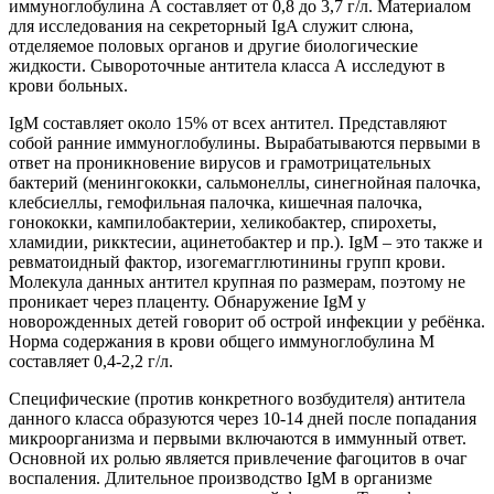
иммуноглобулина А составляет от 0,8 до 3,7 г/л. Материалом
для исследования на секреторный IgA служит слюна,
отделяемое половых органов и другие биологические
жидкости. Сывороточные антитела класса А исследуют в
крови больных.
IgM составляет около 15% от всех антител. Представляют
собой ранние иммуноглобулины. Вырабатываются первыми в
ответ на проникновение вирусов и грамотрицательных
бактерий (менингококки, сальмонеллы, синегнойная палочка,
клебсиеллы, гемофильная палочка, кишечная палочка,
гонококки, кампилобактерии, хеликобактер, спирохеты,
хламидии, рикктесии, ацинетобактер и пр.). IgM – это также и
ревматоидный фактор, изогемагглютинины групп крови.
Молекула данных антител крупная по размерам, поэтому не
проникает через плаценту. Обнаружение IgM у
новорожденных детей говорит об острой инфекции у ребёнка.
Норма содержания в крови общего иммуноглобулина М
составляет 0,4-2,2 г/л.
Специфические (против конкретного возбудителя) антитела
данного класса образуются через 10-14 дней после попадания
микроорганизма и первыми включаются в иммунный ответ.
Основной их ролью является привлечение фагоцитов в очаг
воспаления. Длительное производство IgM в организме