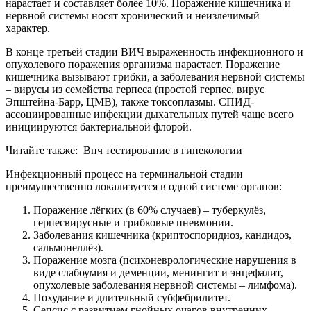
нарастает и составляет более 10%. Поражение кишечника и
нервной системы носят хронический и неизлечимый
характер.
В конце третьей стадии ВИЧ выраженность инфекционного и
опухолевого поражения организма нарастает. Поражение
кишечника вызывают грибки, а заболевания нервной системы
– вирусы из семейства герпеса (простой герпес, вирус
Эпштейна-Барр, ЦМВ), также токсоплазмы. СПИД-
ассоциированные инфекции дыхательных путей чаще всего
инициируются бактериальной флорой.
Читайте также:
Впч тестирование в гинекологии
Инфекционный процесс на терминальной стадии
преимущественно локализуется в одной системе органов:
Поражение лёгких (в 60% случаев) – туберкулёз,
герпесвирусные и грибковые пневмонии.
Заболевания кишечника (криптоспоридиоз, кандидоз,
сальмонеллёз).
Поражение мозга (психоневрологические нарушения в
виде слабоумия и деменции, менингит и энцефалит,
опухолевые заболевания нервной системы – лимфома).
Похудание и длительный субфебрилитет.
Сепсис с развитием гнойных очагов внутренних