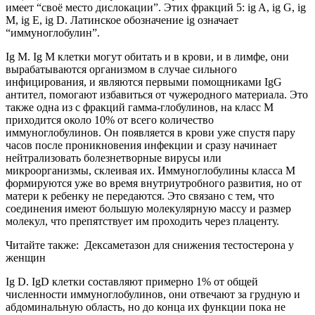
имеет “своё место дислокации”. Этих фракций 5: ig A, ig G, ig
M, ig E, ig D. Латинское обозначение ig означает
“иммуноглобулин”.
Ig М. Ig M клетки могут обитать и в крови, и в лимфе, они
вырабатываются организмом в случае сильного
инфицирования, и являются первыми помощниками IgG
антител, помогают избавиться от чужеродного материала. Это
также одна из с фракций гамма-глобулинов, на класс М
приходится около 10% от всего количество
иммуноглобулинов. Он появляется в крови уже спустя пару
часов после проникновения инфекции и сразу начинает
нейтрализовать болезнетворные вирусы или
микроорганизмы, склеивая их. Иммуноглобулины класса М
формируются уже во время внутриутробного развития, но от
матери к ребенку не передаются. Это связано с тем, что
соединения имеют большую молекулярную массу и размер
молекул, что препятствует им проходить через плаценту.
Читайте также:
Дексаметазон для снижения тестостерона у
женщин
Ig D. IgD клетки составляют примерно 1% от общей
численности иммуноглобулинов, они отвечают за грудную и
абдоминальную область, но до конца их функции пока не