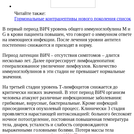
Читайте также:
Гормональные контрацептивы нового поколения список
В первый период ВИЧ уровень общего иммуноглобулина М и
G в крови пациента повышен, что говорит о иммунном ответе
на имеющиеся инфекции. После лечения уровни антител
постепенно снижаются и приходят в норму.
Период латенции ВИЧ – отсутствия симптомов – длится
несколько лет. Далее прогрессирует лимфоаденопатия:
генерализованное увеличение лимфоузлов. Количество
иммуноглобулинов в эти стадии не превышает нормальные
значения.
На третьей стадии уровень Т-лимфоцитов снижается до
критически низких значений. В этот период ВИЧ организм
человека атакуют различные инфекционные заболевания:
грибковые, вирусные, бактериальные. Кроме инфекций
присоединяется опухолевый процесс. Клинически 3 стадия
проявляется нарастающей интоксикацией: больного беспокоят
ночное потоотделение, постоянная повышенная температура
тела, диарея, усталость и слабость сопровождаются
выраженными головными болями. Потеря массы тела