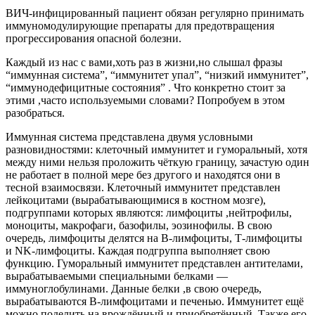
ВИЧ-инфицированный пациент обязан регулярно принимать
иммуномодулирующие препараты для предотвращения
прогрессирования опасной болезни.
Каждый из нас с вами,хоть раз в жизни,но слышал фразы
“иммунная система”, “иммунитет упал”, “низкий иммунитет”,
“иммунодефицитные состояния” . Что конкретно стоит за
этими ,часто используемыми словами? Попробуем в этом
разобраться.
Иммунная система представлена двумя условными
разновидностями: клеточный иммунитет и гуморальный, хотя
между ними нельзя проложить чёткую границу, зачастую один
не работает в полной мере без другого и находятся они в
тесной взаимосвязи. Клеточный иммунитет представлен
лейкоцитами (вырабатывающимися в костном мозге),
подгруппами которых являются: лимфоциты ,нейтрофилы,
моноциты, макрофаги, базофилы, эозинофилы. В свою
очередь, лимфоциты делятся на В-лимфоциты, Т-лимфоциты
и NK-лимфоциты. Каждая подгруппа выполняет свою
функцию. Гуморальный иммунитет представлен антителами,
вырабатываемыми специальными белками —
иммуноглобулинами. Данные белки ,в свою очередь,
вырабатываются В-лимфоцитами и печенью. Иммунитет ещё
можно поделить на врождённый и приобретённый. Также его