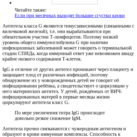
Читайте также:
Если при месячных выходят большие сгустки крови
Антитела класса G являются тимусзависимыми (связанными с
вилочковой железой), т.е. они вырабатываются при
обязательном участии Т-лимфоцитов. Поэтому низкий
уровень общего иммуноглобулина G при наличии
инфекционных заболеваний может говорить о терминальной
стадии СПИДа, когда иммунный ответ уже невозможен ввиду
крайне низкого содержания Т-клеток.
IgG в отличие от других антител проникают через плаценту и
защищают плод от различных инфекций, поэтому
обнаружение их у новорожденных детей не говорит об
инфицировании ребёнка, а свидетельствует о циркуляции у
него материнских антител. У детей, рождённых от ВИЧ-
инфицированных матерей в первые месяцы жизни
циркулируют антитела класс G.
По мере увеличения титра IgG происходит
довольно резкое снижение IgM.
Антитела прочно связываются с чужеродным антигеном и
образуют в крови иммунные комплексы. Способность к