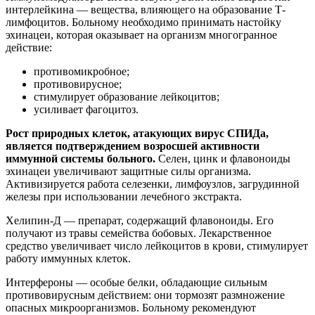
интерлейкина — вещества, влияющего на образование Т-
лимфоцитов. Больному необходимо принимать настойку
эхинацеи, которая оказывает на организм многогранное
действие:
противомикробное;
противовирусное;
стимулирует образование лейкоцитов;
усиливает фагоцитоз.
Рост природных клеток, атакующих вирус СПИДа,
является подтверждением возросшей активности
иммунной системы больного.
Селен, цинк и флавоноиды
эхинацеи увеличивают защитные силы организма.
Активизируется работа селезенки, лимфоузлов, загрудинной
железы при использовании лечебного экстракта.
Хелипин-Д — препарат, содержащий флавоноиды. Его
получают из травы семейства бобовых. Лекарственное
средство увеличивает число лейкоцитов в крови, стимулирует
работу иммунных клеток.
Интерфероны — особые белки, обладающие сильным
противовирусным действием: они тормозят размножение
опасных микроорганизмов. Больному рекомендуют