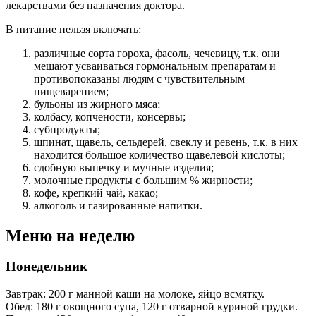
лекарствами без назначения доктора.
В питание нельзя включать:
различные сорта гороха, фасоль, чечевицу, т.к. они
мешают усваиваться гормональным препаратам и
противопоказаны людям с чувствительным
пищеварением;
бульоны из жирного мяса;
колбасу, копчености, консервы;
субпродукты;
шпинат, щавель, сельдерей, свеклу и ревень, т.к. в них
находится большое количество щавелевой кислоты;
сдобную выпечку и мучные изделия;
молочные продукты с большим % жирности;
кофе, крепкий чай, какао;
алкоголь и газированные напитки.
Меню на неделю
Понедельник
Завтрак: 200 г манной каши на молоке, яйцо всмятку.
Обед: 180 г овощного супа, 120 г отварной куриной грудки.