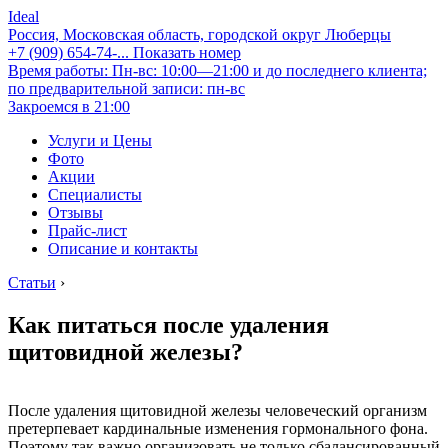
Ideal
Россия, Московская область, городской округ Люберцы
+7 (909) 654-74-...
Показать номер
Время работы: Пн-вс: 10:00—21:00 и до последнего клиента;
по предварительной записи: пн-вс
Закроемся в 21:00
Услуги и Цены
Фото
Акции
Специалисты
Отзывы
Прайс-лист
Описание и контакты
Статьи
›
Как питаться после удаления
щитовидной железы?
После удаления щитовидной железы человеческий организм
претерпевает кардинальные изменения гормонального фона.
Поэтому так важно организовать не только сбалансированный