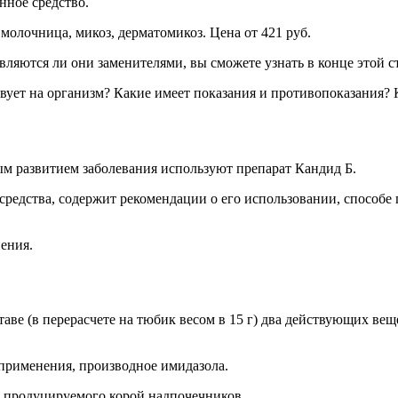
нное средство.
молочница, микоз, дерматомикоз. Цена от 421 руб.
вляются ли они заменителями, вы сможете узнать в конце этой с
твует на организм? Какие имеет показания и противопоказания? 
м развитием заболевания используют препарат Кандид Б.
средства, содержит рекомендации о его использовании, способ
ения.
ве (в перерасчете на тюбик весом в 15 г) два действующих веще
применения, производное имидазола.
 продуцируемого корой надпочечников.