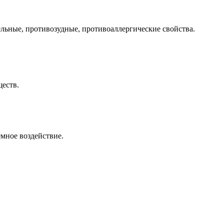
льные, противозудные, противоаллергические свойства.
ществ.
емное воздействие.