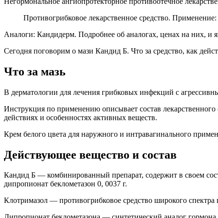
Негормональное ангиопротекторное противоотечное лекарстве
Противогрибковое лекарственное средство. Применение: 
Аналоги: Кандидерм. Подробнее об аналогах, ценах на них, и я
Сегодня поговорим о мази Кандид Б. Что за средство, как дейс
Что за мазь
В дерматологии для лечения грибковых инфекций с агрессивны
Инструкция по применению описывает состав лекарственного 
действиях и особенностях активных веществ.
Крем белого цвета для наружного и интравагинального примен
Действующее вещество и состав
Кандид Б — комбинированный препарат, содержит в своем соста
дипропионат беклометазон 0, 0037 г.
Клотримазол — противогрибковое средство широкого спектра 
Дипропионат беклометазона — синтетический аналог гормона,