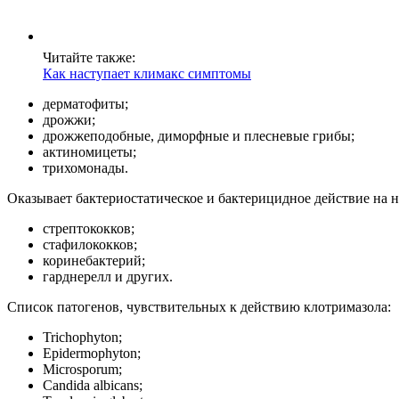
Читайте также:
Как наступает климакс симптомы
дерматофиты;
дрожжи;
дрожжеподобные, диморфные и плесневые грибы;
актиномицеты;
трихомонады.
Оказывает бактериостатическое и бактерицидное действие на
стрептококков;
стафилококков;
коринебактерий;
гарднерелл и других.
Список патогенов, чувствительных к действию клотримазола:
Trichophyton;
Epidermophyton;
Microsporum;
Candida albicans;