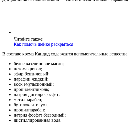
Читайте также:
Как помочь шейке раскрыться
В составе крема Кандид содержатся вспомогательные вещества
белое вазелиновое масло;
цетомакрогол;
эфир бензиловый;
парафин жидкий;
воск эмульсионный;
пропиленгликоль;
натрия дигидрофосфат;
метилпарабен;
бутилокситолуол;
пропилпарабен;
натрия фосфат безводный;
дистиллированная вода.