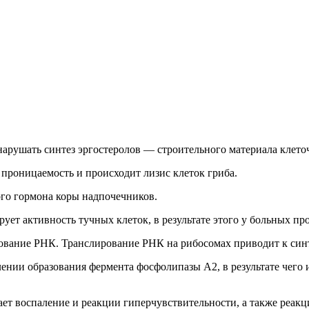
нарушать синтез эргостеролов — строительного материала клет
 проницаемость и происходит лизис клеток гриба.
го гормона коры надпочечников.
ет активность тучных клеток, в результате этого у больных про
азование РНК. Транслирование РНК на рибосомах приводит к син
лении образования фермента фосфолипазы А2, в результате чего
ет воспаление и реакции гиперчувствительности, а также реак