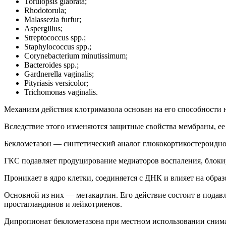
Torulopsis glabrata;
Rhodotorula;
Malassezia furfur;
Aspergillus;
Streptococcus spp.;
Staphylococcus spp.;
Corynebacterium minutissimum;
Bacteroides spp.;
Gardnerella vaginalis;
Pityriasis versicolor;
Trichomonas vaginalis.
Механизм действия клотримазола основан на его способности 
Вследствие этого изменяются защитные свойства мембраны, ее
Беклометазон — синтетический аналог глюкокортикостероидно
ГКС подавляет продуцирование медиаторов воспаления, блокиру
Проникает в ядро клетки, соединяется с ДНК и влияет на обр
Основной из них — метакартин. Его действие состоит в подав
простагландинов и лейкотриенов.
Дипропионат беклометазона при местном использовании снима