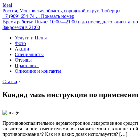
Ideal
Россия, Московская область, городской округ Люберцы
+7 (909) 654-74-...
Показать номер
Время работы: Пн-вс: 10:00—21:00 и до последнего клиента; по
Закроемся в 21:00
Услуги и Цены
Фото
Акции
Специалисты
Отзывы
Прайс-лист
Описание и контакты
Статьи
›
Кандид мазь инструкция по применени
Противовоспалительное дерматотропное лекарственное средство
являются ли они заменителями, вы сможете узнать в конце этой
противопоказания? Как и в каких дозах используется? […]