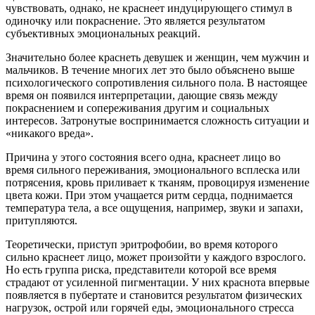
чувствовать, однако, не краснеет индуцирующего стимул в
одиночку или покраснение. Это является результатом
субъективных эмоциональных реакций.
Значительно более краснеть девушек и женщин, чем мужчин и
мальчиков. В течение многих лет это было объяснено выше
психологического сопротивления сильного пола. В настоящее
время он появился интерпретации, дающие связь между
покраснением и сопереживания другим и социальных
интересов. Затронутые воспринимается сложность ситуации и
«никакого вреда».
Причина у этого состояния всего одна, краснеет лицо во
время сильного переживания, эмоционального всплеска или
потрясения, кровь приливает к тканям, провоцируя изменение
цвета кожи. При этом учащается ритм сердца, поднимается
температура тела, а все ощущения, например, звуки и запахи,
притупляются.
Теоретически, приступ эритрофобии, во время которого
сильно краснеет лицо, может произойти у каждого взрослого.
Но есть группа риска, представители которой все время
страдают от усиленной пигментации. У них краснота впервые
появляется в пубертате и становится результатом физических
нагрузок, острой или горячей еды, эмоционального стресса