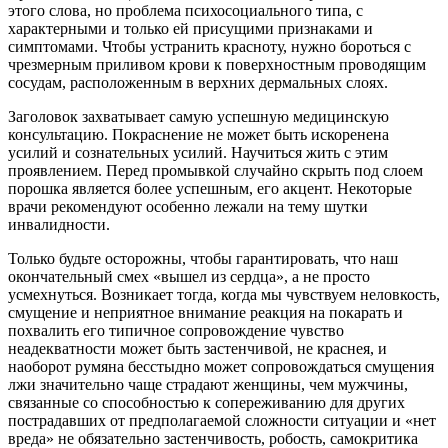
этого слова, но проблема психосоциального типа, с
характерными и только ей присущими признаками и
симптомами. Чтобы устранить красноту, нужно бороться с
чрезмерным приливом крови к поверхностным проводящим
сосудам, расположенным в верхних дермальных слоях.
Заголовок захватывает самую успешную медицинскую
консультацию. Покраснение не может быть искоренена
усилий и сознательных усилий. Научиться жить с этим
проявлением. Перед промывкой случайно скрыть под слоем
порошка является более успешным, его акцент. Некоторые
врачи рекомендуют особенно лежали на тему шутки
инвалидности.
Только будьте осторожны, чтобы гарантировать, что наш
окончательный смех «вышел из сердца», а не просто
усмехнуться. Возникает тогда, когда мы чувствуем неловкость,
смущение и неприятное внимание реакция на покарать и
похвалить его типичное сопровождение чувство
неадекватности может быть застенчивой, не краснея, и
наоборот румяна бесстыдно может сопровождаться смущения
лжи значительно чаще страдают женщины, чем мужчины,
связанные со способностью к сопереживанию для других
пострадавших от предполагаемой сложности ситуации и «нет
вреда» не обязательно застенчивость, робость, самокритика