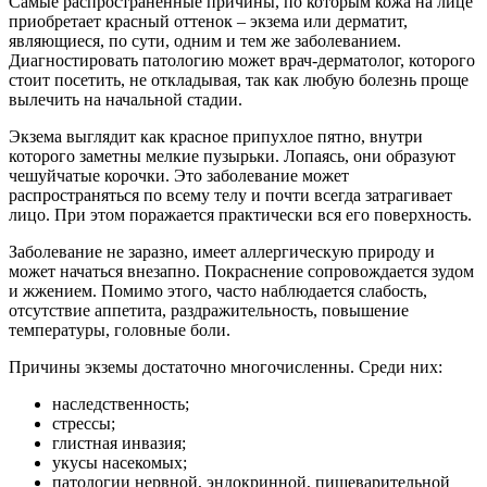
Самые распространенные причины, по которым кожа на лице
приобретает красный оттенок – экзема или дерматит,
являющиеся, по сути, одним и тем же заболеванием.
Диагностировать патологию может врач-дерматолог, которого
стоит посетить, не откладывая, так как любую болезнь проще
вылечить на начальной стадии.
Экзема выглядит как красное припухлое пятно, внутри
которого заметны мелкие пузырьки. Лопаясь, они образуют
чешуйчатые корочки. Это заболевание может
распространяться по всему телу и почти всегда затрагивает
лицо. При этом поражается практически вся его поверхность.
Заболевание не заразно, имеет аллергическую природу и
может начаться внезапно. Покраснение сопровождается зудом
и жжением. Помимо этого, часто наблюдается слабость,
отсутствие аппетита, раздражительность, повышение
температуры, головные боли.
Причины экземы достаточно многочисленны. Среди них:
наследственность;
стрессы;
глистная инвазия;
укусы насекомых;
патологии нервной, эндокринной, пищеварительной