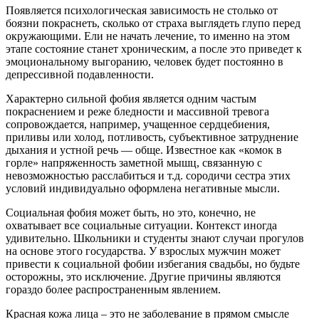
Появляется психологическая зависимость не столько от
боязни покраснеть, сколько от страха выглядеть глупо перед
окружающими. Ели не начать лечение, то именно на этом
этапе состояние станет хроническим, а после это приведет к
эмоциональному выгоранию, человек будет постоянно в
депрессивной подавленности.
Характерно сильной фобия является одним частым
покраснением и реже бледности и массивной тревога
сопровождается, например, учащенное сердцебиения,
приливы или холод, потливость, субъективное затруднение
дыхания и устной речь — обще. Известное как «комок в
горле» напряженность заметной мышц, связанную с
невозможностью расслабиться и т.д. сородичи сестра этих
условий индивидуально оформлена негативные мысли.
Социальная фобия может быть, но это, конечно, не
охватывает все социальные ситуации. Контекст иногда
удивительно. Школьники и студенты знают случаи прогулов
на основе этого государства. У взрослых мужчин может
привести к социальной фобии избегания свадьбы, но будьте
осторожны, это исключение. Другие причины являются
гораздо более распространенным явлением.
Красная кожа лица – это не заболевание в прямом смысле