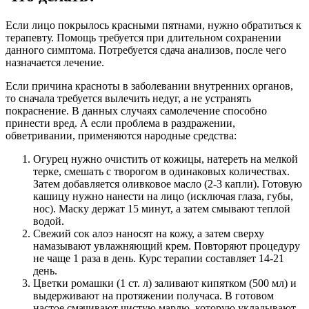
Если лицо покрылось красными пятнами, нужно обратиться к
терапевту. Помощь требуется при длительном сохранении
данного симптома. Потребуется сдача анализов, после чего
назначается лечение.
Если причина красноты в заболевании внутренних органов,
то сначала требуется вылечить недуг, а не устранять
покраснение. В данных случаях самолечение способно
принести вред. А если проблема в раздражении,
обветривании, применяются народные средства:
Огурец нужно очистить от кожицы, натереть на мелкой
терке, смешать с творогом в одинаковых количествах.
Затем добавляется оливковое масло (2-3 капли). Готовую
кашицу нужно нанести на лицо (исключая глаза, губы,
нос). Маску держат 15 минут, а затем смывают теплой
водой.
Свежий сок алоэ наносят на кожу, а затем сверху
намазывают увлажняющий крем. Повторяют процедуру
не чаще 1 раза в день. Курс терапии составляет 14-21
день.
Цветки ромашки (1 ст. л) заливают кипятком (500 мл) и
выдерживают на протяжении получаса. В готовом
настое смачивают чистую марлю, которую укладывают