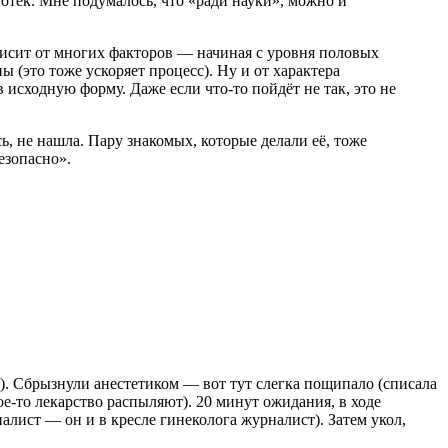
л отек. Мне подумалось, что «ради науки», можно и
ависит от многих факторов — начиная с уровня половых
 (это тоже ускоряет процесс). Ну и от характера
в исходную форму. Даже если что-то пойдёт не так, это не
, не нашла. Пару знакомых, которые делали её, тоже
езопасно».
е). Сбрызнули анестетиком — вот тут слегка пощипало (списала
кое-то лекарство распыляют). 20 минут ожидания, в ходе
лист — он и в кресле гинеколога журналист). Затем укол,