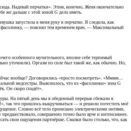
сюда. Надевай перчатки». Этим, конечно, Женя окончательно
бе же дальше с этой зоной G дело иметь.
вушка запустила в меня руку в перчатке. Я следила, как
 фасолинку, — пояснял тем временем врач, — Максимальный
Ничего особенного мучительного, вполне себе терпимый
ьно уточнили). Оргазм по силе был такой же, как обычно. Но,
 сейчас вообще? Договорились «просто посмотреть». «Мммм…
альной медсестры. Выяснилось, что из «фасолинки» зона G
к. Он скоро спадёт».
едуры. На пятый день мы в обеденный перерыв сбежали в
ь!», так что пришлось выкручиваться — и решили потестить моё
щущение. Словно всё тело пронизано электрическими нитями,
ему предшествовало, совершенно точно было ярче и интенсивнее.
сать свои ощущения партнёрше. Смазки было столько, что, как