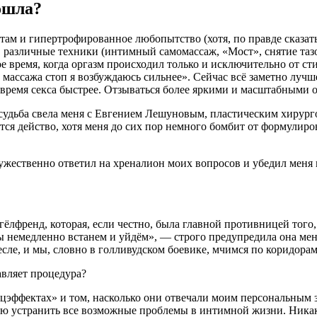
ошла?
ам и гипертрофированное любопытство (хотя, по правде сказать,
 различные техники (интимный самомассаж, «Мост», снятие тазов
е время, когда оргазм происходил только и исключительно от с
ассажа стоп я возбуждаюсь сильнее». Сейчас всё заметно лучше
о время секса быстрее. Отзываться более яркими и масштабными
 судьба свела меня с Евгением Лешуновым, пластическим хирург
я действо, хотя меня до сих пор немного бомбит от формулировк
мужественно ответил на хреналион моих вопросов и убедил меня 
ёлфренд, которая, если честно, была главной противницей того, 
мы немедленно встанем и уйдём», — строго предупредила она меня
есле, и мы, словно в голливудском боевике, мчимся по коридора
авляет процедура?
цэффектах» и том, насколько они отвечали моим персональным за
бную устранить все возможные проблемы в интимной жизни. Н