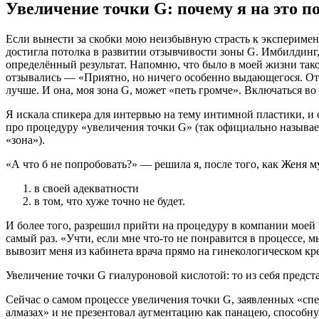
Увеличение точки G: почему я на это п
Если вынести за скобки мою неизбывную страсть к эксперимент
достигла потолка в развитии отзывчивости зоны G. Имбилдинг,
определённый результат. Напомню, что было в моей жизни тако
отзывались — «Приятно, но ничего особенно выдающегося. От м
лучше. И она, моя зона G, может «петь громче». Включаться в
Я искала спикера для интервью на тему интимной пластики, и
про процедуру «увеличения точки G» (так официально называетс
«зона»).
«А что б не попробовать?» — решила я, после того, как Женя 
в своей адекватности
в том, что хуже точно не будет.
И более того, разрешил прийти на процедуру в компании моей г
самый раз. «Учти, если мне что-то не понравится в процессе, 
вывозит меня из кабинета врача прямо на гинекологическом кр
Увеличение точки G гиалуроновой кислотой: то из себя предст
Сейчас о самом процессе увеличения точки G, заявленных «спе
алмазах» и не презентовал аугментацию как панацею, спосо