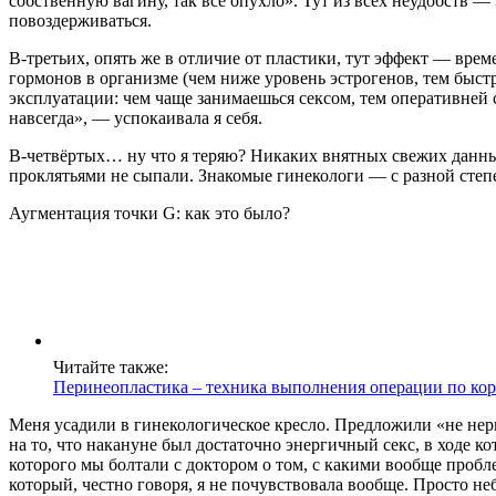
собственную вагину, так всё опухло». Тут из всех неудобств —
повоздерживаться.
В-третьих, опять же в отличие от пластики, тут эффект — вре
гормонов в организме (чем ниже уровень эстрогенов, тем быстр
эксплуатации: чем чаще занимаешься сексом, тем оперативней сх
навсегда», — успокаивала я себя.
В-четвёртых… ну что я теряю? Никаких внятных свежих данных
проклятьями не сыпали. Знакомые гинекологи — с разной степе
Аугментация точки G: как это было?
Читайте также:
Перинеопластика – техника выполнения операции по ко
Меня усадили в гинекологическое кресло. Предложили «не нерв
на то, что накануне был достаточно энергичный секс, в ходе ко
которого мы болтали с доктором о том, с какими вообще пробл
который, честно говоря, я не почувствовала вообще. Просто н