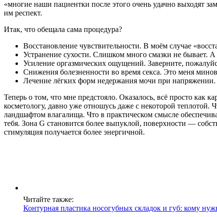
«многие наши пациентки после этого очень удачно выходят заму
им респект.
Итак, что обещала сама процедура?
Восстановление чувствительности. В моём случае «восст
Устранение сухости. Слишком много смазки не бывает. 
Усиление оргазмических ощущений. Заверните, пожалуйс
Снижения болезненности во время секса. Это меня минов
Лечение лёгких форм недержания мочи при напряжении. 
Теперь о том, что мне предстояло. Оказалось, всё просто как
косметологу, давно уже отношусь даже с некоторой теплотой. Ч
ландшафтом влагалища. Что в практическом смысле обеспечива
тебя. Зона G становится более выпуклой, поверхности — собст
стимуляция получается более энергичной.
Читайте также:
Контурная пластика носогубных складок и губ: кому нужн