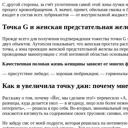
С другой стороны, за счёт уплотнения самой этой зоны пучки 
процесс кровообращения. А значит, привет, обильная смазка и
входит в состав всех лубрикантов — от внутриглазной жидкост
Точка G и женская предстательная желез
Прежде всего для получения подтверждения тожества точки G 
двух объектов. Аутопсия показывает, что женская простата рас
точка, а зона проекции женской предстательной железы на пер
проводимые манипуляции с этой интимной областью основыва
Качественная половая жизнь женщины зависит от многих ф
— присутствие либидо; — хорошая любрикация; — гормональны
Как я увеличила точку джи: почему мн
Расскажу о том, почему «Йес, мы сделаем это!» перевесило «А, 
разницы, куда делается укол — в ягодицу, лицо или более неж
потерпеть», — решила я про себя. Во-вторых, минимальный пе
опасаются взглянуть на содержимое своих трусиков: синяки, о
Не забуду смс от моей подруги, которая решилась на интимную 