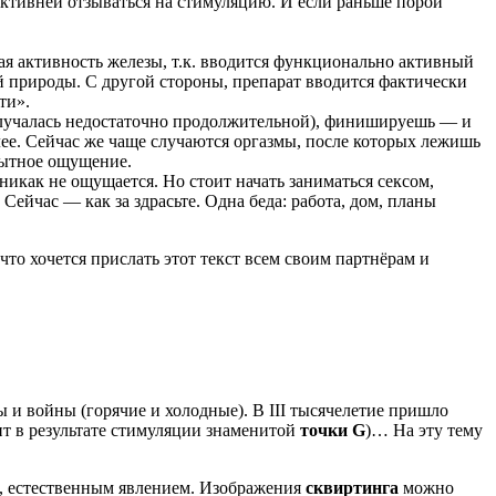
 активней отзываться на стимуляцию. И если раньше порой
ая активность железы, т.к. вводится функционально активный
й природы. С другой стороны, препарат вводится фактически
ти».
 получалась недостаточно продолжительной), финишируешь — и
лее. Сейчас же чаще случаются оргазмы, после которых лежишь
 сытное ощущение.
никак не ощущается. Но стоит начать заниматься сексом,
Сейчас — как за здрасьте. Одна беда: работа, дом, планы
 что хочется прислать этот текст всем своим партнёрам и
 и войны (горячие и холодные). В III тысячелетие пришло
т в результате стимуляции знаменитой
точки G
)… На эту тему
, естественным явлением. Изображения
сквиртинга
можно