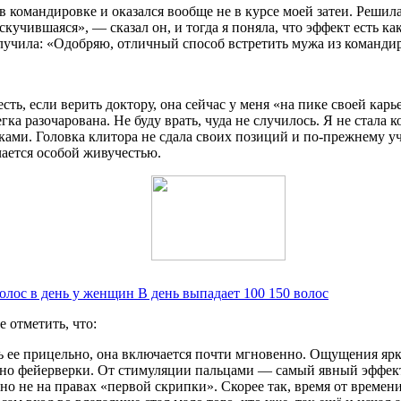
в командировке и оказался вообще не в курсе моей затеи. Решила
учившаяся», — сказал он, и тогда я поняла, что эффект есть ка
получила: «Одобряю, отличный способ встретить мужа из команди
ть, если верить доктору, она сейчас у меня «на пике своей карь
гка разочарована. Не буду врать, чуда не случилось. Я не стала
ками. Головка клитора не сдала своих позиций и по-прежнему у
чается особой живучестью.
олос в день у женщин В день выпадает 100 150 волос
 отметить, что:
 ее прицельно, она включается почти мгновенно. Ощущения ярки
ьно фейерверки. От стимуляции пальцами — самый явный эффект 
т, но не на правах «первой скрипки». Скорее так, время от врем