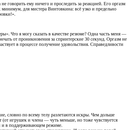
 не говорить ему ничего и проследить за реакцией. Его оргазм
к минимум, для мистера Винтовкина: всё узко и предельно
ровки!».
еры». Что я могу сказать в качестве резюме? Одна часть меня —
 кончать от проникновения за спринтерские 30 секунд. Оргазм не
частвует в процессе получение удовольствия. Справедливости
е, словно по всему телу разлетаются искры. Чем дольше
(от игрушек и члена — чуть меньше, но тоже чувствуется
ени и в поддерживающем режиме.