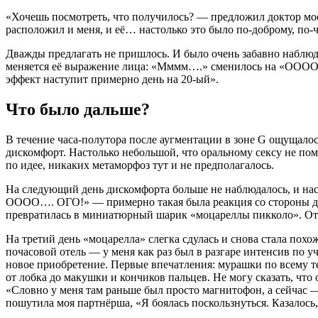
«Хочешь посмотреть, что получилось? — предложил доктор моей
расположил и меня, и её… настолько это было по-доброму, по-ч
Дважды предлагать не пришлось. И было очень забавно наблюдат
меняется её выражение лица: «Мммм….» сменилось на «ОООО!!
эффект наступит примерно день на 20-ый».
Что было дальше?
В течение часа-полутора после аугментации в зоне G ощущалос
дискомфорт. Настолько небольшой, что оральному сексу не пом
по идее, никаких метаморфоз тут и не предполагалось.
На следующий день дискомфорта больше не наблюдалось, и нас
ОООО…. ОГО!» — примерно такая была реакция со стороны деву
превратилась в миниатюрный шарик «моцареллы пикколо». Отчит
На третий день «моцарелла» слегка сдулась и снова стала похо
почасовой отель — у меня как раз был в разгаре интенсив по у
новое приобретение. Первые впечатления: мурашки по всему т
от лобка до макушки и кончиков пальцев. Не могу сказать, что
«Словно у меня там раньше был просто магнитофон, а сейчас —
пошутила моя партнёрша, «Я боялась поскользнуться. Казалось, 