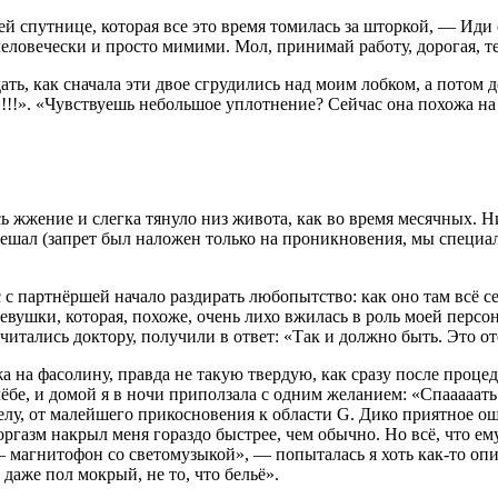
 спутнице, которая все это время томилась за шторкой, — Иди 
еловечески и просто мимими. Мол, принимай работу, дорогая, те
ь, как сначала эти двое сгрудились над моим лобком, а потом де
!». «Чувствуешь небольшое уплотнение? Сейчас она похожа на
ь жжение и слегка тянуло низ живота, как во время месячных. 
ешал (запрет был наложен только на проникновения, мы специал
 с партнёршей начало раздирать любопытство: как оно там всё
шки, которая, похоже, очень лихо вжилась в роль моей персон
ались доктору, получили в ответ: «Так и должно быть. Это отё
жа на фасолину, правда не такую твердую, как сразу после проц
чёбе, и домой я в ночи приползала с одним желанием: «Спааааат
елу, от малейшего прикосновения к области G. Дико приятное о
 оргазм накрыл меня гораздо быстрее, чем обычно. Но всё, что 
 магнитофон со светомузыкой», — попыталась я хоть как-то опи
даже пол мокрый, не то, что бельё».