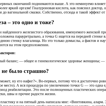
нервных окончаний поднимаются выше. А это неминуемо влияет н
 более яркий оргазм! Гиалуроновая кислота, как пояснил доктор
и до вагинальной смазки. Собственно, отсюда и такой эффект от
а – это одно и тоже?
и найденного железистого образования, именуемого женской про
положена парауретрально, а точка G ищется на передней стенке 
еднюю стенку влагалища. Но это только домыслы, а фактов и на
ются на этом предположении.
акторов:
й баланс; — общее и гинекологическое здоровье женщины; — пс
е не было страшно?
может, ну его нафиг?». Во-первых, потому что я достаточно ровн
ное место). А вся процедура по увеличению точки G — это одна
риод реабилитации. Это после полноценных пластических опера
теки, швы и прочие радости жизни.
пластику и на пятный день написала мне: «Винтовкина, аларм. Э