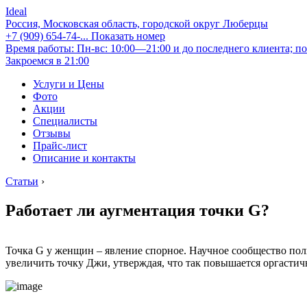
Ideal
Россия, Московская область, городской округ Люберцы
+7 (909) 654-74-...
Показать номер
Время работы: Пн-вс: 10:00—21:00 и до последнего клиента; по
Закроемся в 21:00
Услуги и Цены
Фото
Акции
Специалисты
Отзывы
Прайс-лист
Описание и контакты
Статьи
›
Работает ли аугментация точки G?
Точка G у женщин – явление спорное. Научное сообщество пол
увеличить точку Джи, утверждая, что так повышается оргасти