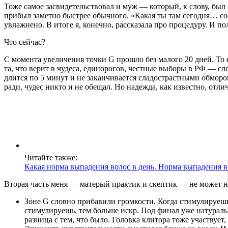
Тоже самое засвидетельствовал и муж — который, к слову, был 
прибыл заметно быстрее обычного. «Какая ты там сегодня… соск
увлажнено. В итоге я, конечно, рассказала про процедуру. И 
Что сейчас?
С момента увеличения точки G прошло без малого 20 дней. То ес
та, что верит в чудеса, единорогов, честные выборы в РФ — сле
длится по 5 минут и не заканчивается сладострастными обморо
ради, чудес никто и не обещал. Но надежда, как известно, отли
Читайте также:
Какая норма выпадения волос в день. Норма выпадения в
Вторая часть меня — матерый практик и скептик — не может не
Зоне G словно прибавили громкости. Когда стимулируешь
стимулируешь, тем больше искр. Под финал уже натурал
разница с тем, что было. Головка клитора тоже участвуе