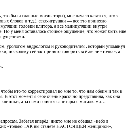
 это были главные мотиваторы), мне начало казаться, что я
ых блоков и т.д.), секс-игрушки — все это принесло
тимуляции головки клитора, а все манипуляции внутри
. Но у меня оставалось стойкое ощущение, что может быть ещё
 ощущениями.
ом, урологом-андрологом и руководителем , который упомянул
и, поскольку сейчас принято говорить всё же не «точка», а
в:
чтобы кто-то корректировал во мне то, что нам обеим и так в
. В этот момент я себе очень красочно представила, как она
м клиники, а за нами гонятся санитары с мигалками…
просам. Забегая вперёд: никто мне не обещал «небо в
икаких «только ТАК вы станете НАСТОЯЩЕЙ женщиной»,