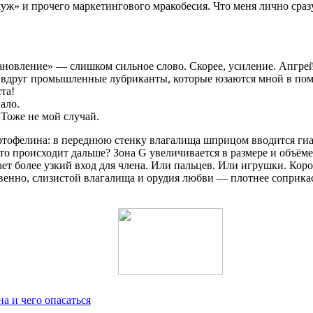
ж» и прочего маркетингового мракобесия. Что меня лично сразу 
ановление» — слишком сильное слово. Скорее, усиление. Апгрейд
А вдруг промышленные лубриканты, которые юзаются мной в пом
та!
ало.
Тоже не мой случай.
 картофелина: в переднюю стенку влагалища шприцом вводится ги
то происходит дальше? Зона G увеличивается в размере и объёме
ет более узкий вход для члена. Или пальцев. Или игрушки. Кор
венно, слизистой влагалища и орудия любви — плотнее соприкасаю
а и чего опасаться