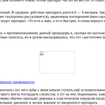
 3 дня полового покоя, чтобы препарат «встал на место», и сошё
менный. В среднем, действие препарата длится 6 — 9 месяцев. З
ее гиалуронка рассасывается), заканчивая посещением бани-сауны
одит препарат. «То есть к маю, а то и быстрее, я снова вернусь 
 о противопоказаниях данной процедуры я, сколько ни пыталась
нью скепсиса, но в целом высказывались, что это «достаточно б
ррекции промежности
ничать» (от чего зубы у меня начали стучать ещё оглушительне
торого могла пострадать слизистая, а тут на неё, бедненькую, ка
емами обычно приходят девушки к пластическим хирургам (журна
ебольшое давление и легкое жжение от введенного препарата.