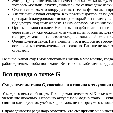
Эпицентр чувствительности сместился ближе ко входу. И 
хотелось «больше, глубже, сильнее», то сейчас даже лёгки
Смазки столько, что впору разливать ее по флаконам и пр
Участились случаи сквирта. Как пояснил доктор, связь 
препарат (гиалуроновая кислота), который вызывает уве
под уретру, под саму железу. Таким образом, механическ
Оргазмы стали сильнее. Не в разы, но действительно сил
через минуту уже можешь хоть ужин идти готовить, хоть 
и с трудом можешь пошевелиться, настолько всё тело нал
Очень хочется секса. Не в смысле, что я ношусь по горо
остановиться очень-очень-очень сложно. Раньше не вылеза
страдают.
Не знаю, какой будет моя сексуальная жизнь в мае месяце, когд
работодателям, чтобы понимали: Винтовкина забивает на дедла
Вся правда о точке G
Существует ли точка G, способна ли женщина к эякуляции 
У каждого века свой шарм. Так, в романтическом XIX веке в м
увлечение любовью. Особенно актуально и модно стало …
скв
снят ни один десяток учебных фильмов, не говоря уже о множ
Справедливости ради надо отметить, что
сквиртинг
был извест