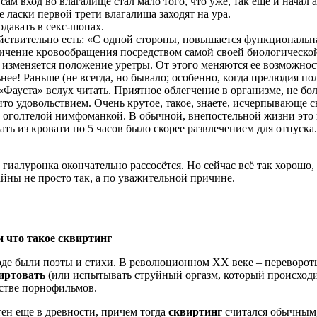
сам вход во влагалище стал мало того, что уже, так ещё и начал
е ласки первой трети влагалища заходят на ура.
одавать в секс-шопах.
действительно есть: «С одной стороны, повышается функциональн
личение кровообращения посредством самой своей биологическо
и изменяется положение уретры. От этого меняются ее возможнос
ьнее! Раньше (не всегда, но бывало; особенно, когда прелюдия
«Фауста» вслух читать. Приятное облегчение в организме, не бо
ито удовольствием. Очень крутое, такое, знаете, исчерпывающе
ду оголтелой нимфоманкой. В обычной, внепостельной жизни это 
ть из кровати по 5 часов было скорее развлечением для отпуска. 
а гиалуронка окончательно рассосётся. Но сейчас всё так хорошо,
йны не просто так, а по уважительной причине.
и что такое сквиртинг
оде были поэты и стихи. В революционном ХХ веке – перевороты
иртовать
(или испытывать струйный оргазм, который происходи
естве порнофильмов.
ен еще в древности, причем тогда
сквиртинг
считался обычным