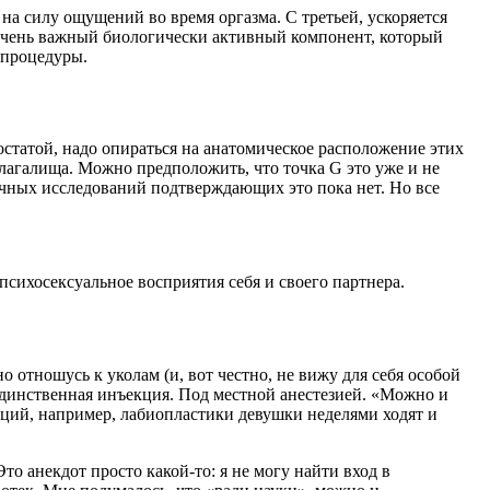
а силу ощущений во время оргазма. С третьей, ускоряется
, очень важный биологически активный компонент, который
 процедуры.
статой, надо опираться на анатомическое расположение этих
влагалища. Можно предположить, что точка G это уже и не
учных исследований подтверждающих это пока нет. Но все
ихосексуальное восприятия себя и своего партнера.
о отношусь к уколам (и, вот честно, не вижу для себя особой
 единственная инъекция. Под местной анестезией. «Можно и
ций, например, лабиопластики девушки неделями ходят и
то анекдот просто какой-то: я не могу найти вход в