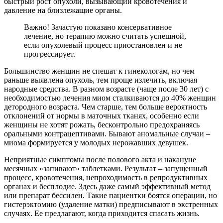
быстрый рост опухоли, вызывающий кровотечения и
давление на близлежащие органы.
Важно! Зачастую показано консервативное
лечение, но терапию можно считать успешной,
если опухолевый процесс приостановлен и не
прогрессирует.
Большинство женщин не спешат к гинекологам, но чем
раньше выявлена опухоль, тем проще излечить, включая
народные средства. В разном возрасте (чаще после 30 лет) с
необходимостью лечения миом сталкиваются до 40% женщин
детородного возраста. Чем старше, тем больше вероятность
отклонений от нормы в маточных тканях, особенно если
женщины не хотят рожать, бесконтрольно предохраняясь
оральными контрацептивами. Бывают аномальные случаи –
миома формируется у молодых нерожавших девушек.
Неприятные симптомы после полового акта и накануне
месячных «запивают» таблетками. Результат – запущенный
процесс, кровотечения, непроходимость в репродуктивных
органах и бесплодие. Здесь даже самый эффективный метод
или препарат бессилен. Такие пациентки боятся операции, но
гистерэктомию (удаление матки) предписывают в экстренных
случаях. Ее предлагают, когда приходится спасать жизнь.