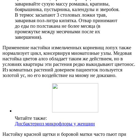
заваривайте сухую массу ромашка, крапивы,
боярышника, пустырника, календулы и зверобоя.
В термос засыпают 3 столовых ложки трав,
заваривая пол-литра кипятка. Отвар принимают
до еды по полстакана не более месяца (в
промежутке между месячными после их
завершения).
Применение настойки измельченных корневищ лопух также
нормализует цикл, консервируя миоматозные узлы. Медовая
настойка цветов алоэ обладает таким же действием, но в
условиях квартиры эти растения редко выкидывают цветонос.
Из комнатных растений доверием пациенток пользуется
золотой ус, но его воздействие на миому не доказано.
Читайте также:
Дисбактериоз микрофлоры у женщин
Настойку красной щетки и боровой матки часто пьют при