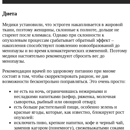
Диета
Медики установили, что эстроген накапливается в жировой
ткани, поэтому женщины, склонные к полноте, дольше не
стареют после климакса. Однако при склонности к
опухолевым процессам срабатывает обратный эффект –
накопления способствуют появлению новообразований до
менопаузы и во время климактерических изменений. Поэтому
медики настоятельно рекомендуют сбросить вес до
менопаузы.
Рекомендации врачей по здоровому питанию при миоме
состоят в том, чтобы скорректировать рацион, не дав
возможности бесконтрольно поправляться. Это очень просто:
не есть на ночь, ограничившись нежирными и
несладкими напитками (кефир, ряженка, молочная
сыворотка, рыбный или овощной отвар);
есть больше растительной пищи, особенно зелень и
красные ягоды, которые, как известно, блокируют рост
опухолей:
исключить пиво, крепкие напитки, кофе и черный чай,
заменив кагором (понемногу), свежевыжатыми соками