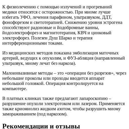
К физиолечению с помощью излучений и прогреваний
медики относятся с осторожностью. При миоме лучше
избегать УФО, лечения парафином, ультразвуком, ДДТ,
фонофорезом и светотерапией. Снижению уровня эстрогена
способствуют радоновые и йодобромные ванны,
йодоэлектрофорез и магнитотерапия, КВЧ и цинковый
электрофорез. Полезен Душ Шарко и терапия
интерференционными токами.
Из медицинских методов показана эмболизация маточных
артерий, ведущих к опухолям, и ФУЗ-абляция (направленный
ультразвук, миому лечат без наркоза).
Малоинвазивные методы – это «операции без разрезов», через
небольшие проколы или проходы вводится аппарат
небольшой головкой. Операция контролируется на
компьютере.
В платных клинках также предлагают лапароскопию –
разрушение опухоли электротоком или лазером. Применяется
также криомиолиз жидким азотом, чтобы разрушить миому
замораживанием (под наркозом).
Рекомендации и отзывы