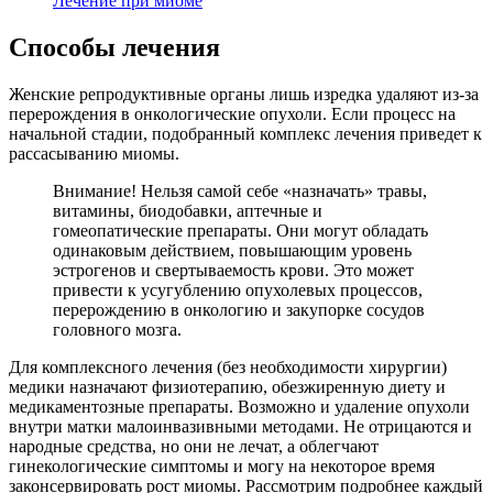
Лечение при миоме
Способы лечения
Женские репродуктивные органы лишь изредка удаляют из-за
перерождения в онкологические опухоли. Если процесс на
начальной стадии, подобранный комплекс лечения приведет к
рассасыванию миомы.
Внимание! Нельзя самой себе «назначать» травы,
витамины, биодобавки, аптечные и
гомеопатические препараты. Они могут обладать
одинаковым действием, повышающим уровень
эстрогенов и свертываемость крови. Это может
привести к усугублению опухолевых процессов,
перерождению в онкологию и закупорке сосудов
головного мозга.
Для комплексного лечения (без необходимости хирургии)
медики назначают физиотерапию, обезжиренную диету и
медикаментозные препараты. Возможно и удаление опухоли
внутри матки малоинвазивными методами. Не отрицаются и
народные средства, но они не лечат, а облегчают
гинекологические симптомы и могу на некоторое время
законсервировать рост миомы. Рассмотрим подробнее каждый