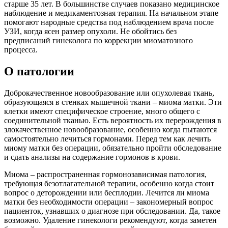
старше 35 лет. В большинстве случаев показано медицинское
наблюдение и медикаментозная терапия. На начальном этапе
помогают народные средства под наблюдением врача после
УЗИ, когда ясен размер опухоли. Не обойтись без
предписаний гинеколога по коррекции миоматозного
процесса.
О патологии
Доброкачественное новообразование или опухолевая ткань,
образующаяся в стенках мышечной ткани – миома матки. Эти
клетки имеют специфическое строение, много общего с
соединительной тканью. Есть вероятность их перерождения в
злокачественное новообразование, особенно когда пытаются
самостоятельно лечиться гормонами. Перед тем как лечить
миому матки без операции, обязательно пройти обследование
и сдать анализы на содержание гормонов в крови.
Миома – распространенная гормонозависимая патология,
требующая безотлагательной терапии, особенно когда стоит
вопрос о деторождении или бесплодии. Лечится ли миома
матки без необходимости операции – закономерный вопрос
пациенток, узнавших о диагнозе при обследовании. Да, такое
возможно. Удаление гинекологи рекомендуют, когда заметен