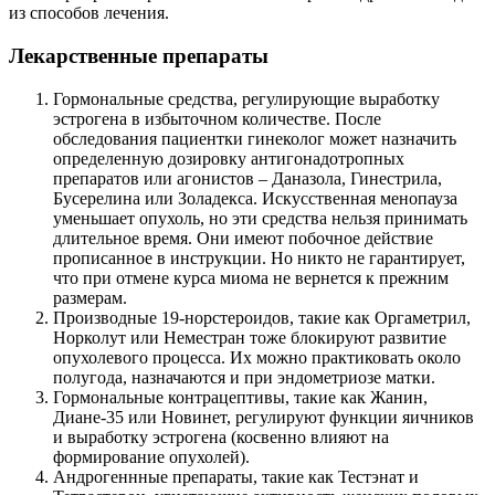
из способов лечения.
Лекарственные препараты
Гормональные средства, регулирующие выработку
эстрогена в избыточном количестве. После
обследования пациентки гинеколог может назначить
определенную дозировку антигонадотропных
препаратов или агонистов – Даназола, Гинестрила,
Бусерелина или Золадекса. Искусственная менопауза
уменьшает опухоль, но эти средства нельзя принимать
длительное время. Они имеют побочное действие
прописанное в инструкции. Но никто не гарантирует,
что при отмене курса миома не вернется к прежним
размерам.
Производные 19-норстероидов, такие как Оргаметрил,
Норколут или Неместран тоже блокируют развитие
опухолевого процесса. Их можно практиковать около
полугода, назначаются и при эндометриозе матки.
Гормональные контрацептивы, такие как Жанин,
Диане-35 или Новинет, регулируют функции яичников
и выработку эстрогена (косвенно влияют на
формирование опухолей).
Андрогеннные препараты, такие как Тестэнат и