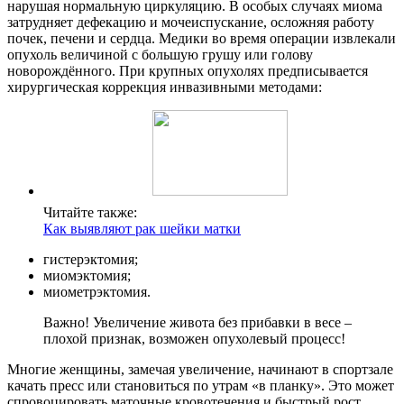
нарушая нормальную циркуляцию. В особых случаях миома
затрудняет дефекацию и мочеиспускание, осложняя работу
почек, печени и сердца. Медики во время операции извлекали
опухоль величиной с большую грушу или голову
новорождённого. При крупных опухолях предписывается
хирургическая коррекция инвазивными методами:
Читайте также:
Как выявляют рак шейки матки
гистерэктомия;
миомэктомия;
миометрэктомия.
Важно! Увеличение живота без прибавки в весе –
плохой признак, возможен опухолевый процесс!
Многие женщины, замечая увеличение, начинают в спортзале
качать пресс или становиться по утрам «в планку». Это может
спровоцировать маточные кровотечения и быстрый рост