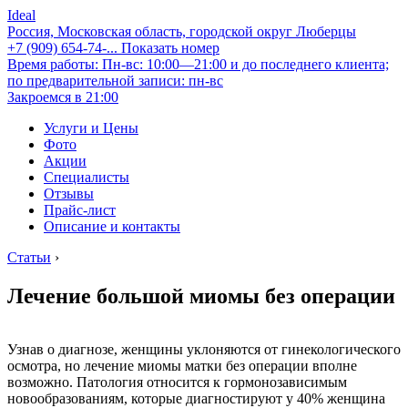
Ideal
Россия, Московская область, городской округ Люберцы
+7 (909) 654-74-...
Показать номер
Время работы: Пн-вс: 10:00—21:00 и до последнего клиента;
по предварительной записи: пн-вс
Закроемся в 21:00
Услуги и Цены
Фото
Акции
Специалисты
Отзывы
Прайс-лист
Описание и контакты
Статьи
›
Лечение большой миомы без операции
Узнав о диагнозе, женщины уклоняются от гинекологического
осмотра, но лечение миомы матки без операции вполне
возможно. Патология относится к гормонозависимым
новообразованиям, которые диагностируют у 40% женщина