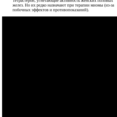
Тетрастерон, угнетающие активность женских половых
желез. Но их редко назначают при терапии миомы (из-за
побочных эффектов и противопоказаний).