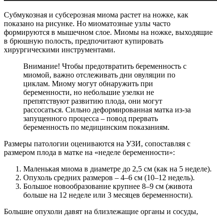
Субмукозная и субсерозная миома растет на ножке, как
показано на рисунке. Но миоматозные узлы часто
формируются в мышечном слое. Миомы на ножке, выходящие
в брюшную полость, предпочитают купировать
хирургическими инструментами.
Внимание! Чтобы предотвратить беременность с
миомой, важно отслеживать дни овуляции по
циклам. Миому могут обнаружить при
беременности, но небольшие узелки не
препятствуют развитию плода, они могут
рассосаться. Сильно деформированная матка из-за
запущенного процесса – повод прервать
беременность по медицинским показаниям.
Размеры патологии оцениваются на УЗИ, сопоставляя с
размером плода в матке на «неделе беременности»:
Маленькая миома в диаметре до 2,5 см (как на 5 неделе).
Опухоль средних размеров – 4–6 см (10–12 недель).
Большое новообразование крупнее 8–9 см (живота
больше на 12 неделе или 3 месяцев беременности).
Большие опухоли давят на близлежащие органы и сосуды,