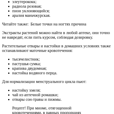
элеутерококк;
радиола розовая;
пион уклоняющийся;
аралия маньчжурская.
Читайте также:
Белые точки на ногтях причина
Экстракты растений можно найти в любой аптеке, они точно
не навредят, если пить курсом, соблюдая дозировку.
Растительные отвары и настойки в домашних условиях также
останавливают маточные кровотечения:
тысячелистник;
пастушья сумка;
крапива двудомная;
настойка водяного перца.
Для нормализации менструального цикла пьют:
настойку хмеля;
чай из аптечной ромашки;
отвары сон-травы и пижмы.
Рецепт! При миоме, отягощенной
кровотечениями, в равных пропорциях