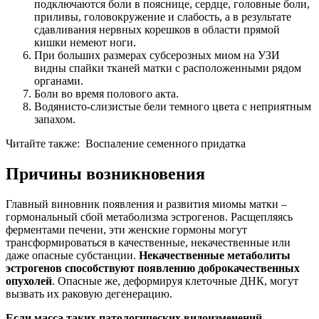
подключаются боли в пояснице, сердце, головные боли,
приливы, головокружение и слабость, а в результате
сдавливания нервных корешков в области прямой
кишки немеют ноги.
При больших размерах субсерозных миом на УЗИ
видны спайки тканей матки с расположенными рядом
органами.
Боли во время полового акта.
Водянисто-слизистые бели темного цвета с неприятным
запахом.
Читайте также:
Воспаление семенного придатка
Причины возникновения
Главный виновник появления и развития миомы матки –
гормональный сбой метаболизма эстрогенов. Расщепляясь
ферментами печени, эти женские гормоны могут
трансформироваться в качественные, некачественные или
даже опасные субстанции.
Некачественные метаболиты
эстрогенов способствуют появлению доброкачественных
опухолей
. Опасные же, деформируя клеточные ДНК, могут
вызвать их раковую дегенерацию.
Если масса таких патологических видоизменений