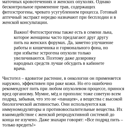
маточных кровотечениях и женских опухолях. Однако
бесконтрольное применение трав, содержащих
фитоэстрогены, чревато усугублением процесса. Готовый
аптечный экстракт нередко назначают при бесплодии и в
женской консультации.
Важно! Фитоэстрогены также есть в семени льна,
которое женщины часто предлагают друг другу
пить на женских форумах. Да, заметно улучшение
работы и кишечника и гормонального фона, но
при избытке эстрогена опухоли только
увеличиваются. Поэтому даже дозировку
народных средств лучше обсудить в кабинете
врача.
Чистотел – ядовитое растение, в онкологии он применяется
наружно, эффективен при раке кожи. Но его ошибочно
рекомендуют пить при любом опухолевом процессе, принося
вред организму. Мумие, мёд и прополис тоже советую всем
подряд, забывая, что это не «панацея», а вещества с высокой
биологической активностью. Они используются как
иммуномодуляторы и противовоспалительные вещества. Их
взаимодействие с женской репродуктивной системой до
конца не изучено. Даже знахари говорят: «Все подряд пить –
только вредить!»