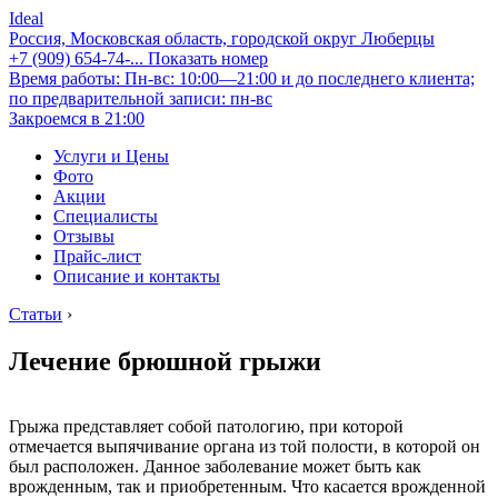
Ideal
Россия, Московская область, городской округ Люберцы
+7 (909) 654-74-...
Показать номер
Время работы: Пн-вс: 10:00—21:00 и до последнего клиента;
по предварительной записи: пн-вс
Закроемся в 21:00
Услуги и Цены
Фото
Акции
Специалисты
Отзывы
Прайс-лист
Описание и контакты
Статьи
›
Лечение брюшной грыжи
Грыжа представляет собой патологию, при которой
отмечается выпячивание органа из той полости, в которой он
был расположен. Данное заболевание может быть как
врожденным, так и приобретенным. Что касается врожденной