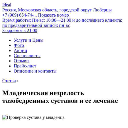
Ideal
Россия, Московская область, городской округ Люберцы
+7 (909) 654-74-...
Показать номер
Время работы: Пн-вс: 10:00—21:00 и до последнего клиента;
по предварительной записи: пн-вс
Закроемся в 21:00
Услуги и Цены
Фото
Акции
Специалисты
Отзывы
Прайс-лист
Описание и контакты
Статьи
›
Младенческая незрелость
тазобедренных суставов и ее лечение