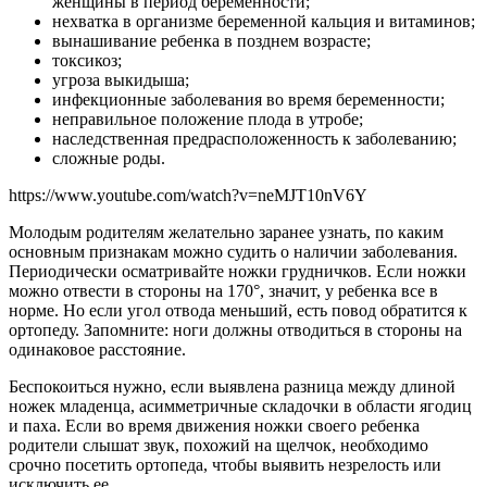
женщины в период беременности;
нехватка в организме беременной кальция и витаминов;
вынашивание ребенка в позднем возрасте;
токсикоз;
угроза выкидыша;
инфекционные заболевания во время беременности;
неправильное положение плода в утробе;
наследственная предрасположенность к заболеванию;
сложные роды.
https://www.youtube.com/watch?v=neMJT10nV6Y
Молодым родителям желательно заранее узнать, по каким
основным признакам можно судить о наличии заболевания.
Периодически осматривайте ножки грудничков. Если ножки
можно отвести в стороны на 170°, значит, у ребенка все в
норме. Но если угол отвода меньший, есть повод обратится к
ортопеду. Запомните: ноги должны отводиться в стороны на
одинаковое расстояние.
Беспокоиться нужно, если выявлена разница между длиной
ножек младенца, асимметричные складочки в области ягодиц
и паха. Если во время движения ножки своего ребенка
родители слышат звук, похожий на щелчок, необходимо
срочно посетить ортопеда, чтобы выявить незрелость или
исключить ее.