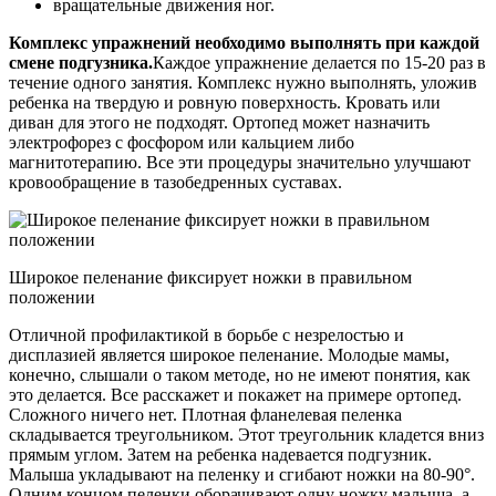
вращательные движения ног.
Комплекс упражнений необходимо выполнять при каждой
смене подгузника.
Каждое упражнение делается по 15-20 раз в
течение одного занятия. Комплекс нужно выполнять, уложив
ребенка на твердую и ровную поверхность. Кровать или
диван для этого не подходят. Ортопед может назначить
электрофорез с фосфором или кальцием либо
магнитотерапию. Все эти процедуры значительно улучшают
кровообращение в тазобедренных суставах.
Широкое пеленание фиксирует ножки в правильном
положении
Отличной профилактикой в борьбе с незрелостью и
дисплазией является широкое пеленание. Молодые мамы,
конечно, слышали о таком методе, но не имеют понятия, как
это делается. Все расскажет и покажет на примере ортопед.
Сложного ничего нет. Плотная фланелевая пеленка
складывается треугольником. Этот треугольник кладется вниз
прямым углом. Затем на ребенка надевается подгузник.
Малыша укладывают на пеленку и сгибают ножки на 80-90°.
Одним концом пеленки оборачивают одну ножку малыша, а