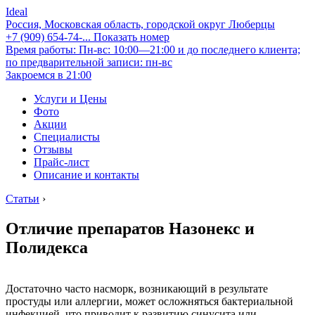
Ideal
Россия, Московская область, городской округ Люберцы
+7 (909) 654-74-...
Показать номер
Время работы: Пн-вс: 10:00—21:00 и до последнего клиента;
по предварительной записи: пн-вс
Закроемся в 21:00
Услуги и Цены
Фото
Акции
Специалисты
Отзывы
Прайс-лист
Описание и контакты
Статьи
›
Отличие препаратов Назонекс и
Полидекса
Достаточно часто насморк, возникающий в результате
простуды или аллергии, может осложняться бактериальной
инфекцией, что приводит к развитию синусита или