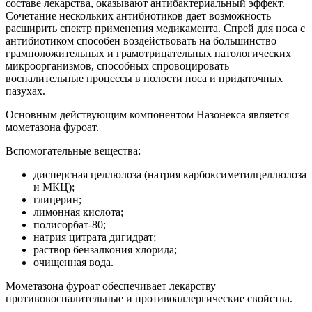
составе лекарства, оказывают антибактериальный эффект.
Сочетание нескольких антибиотиков дает возможность
расширить спектр применения медикамента. Спрей для носа с
антибиотиком способен воздействовать на большинство
грамположительных и грамотрицательных патологических
микроорганизмов, способных спровоцировать
воспалительные процессы в полости носа и придаточных
пазухах.
Основным действующим компонентом Назонекса является
мометазона фуроат.
Вспомогательные вещества:
дисперсная целлюлоза (натрия карбоксиметилцеллюлоза
и МКЦ);
глицерин;
лимонная кислота;
полисорбат-80;
натрия цитрата дигидрат;
раствор бензалкония хлорида;
очищенная вода.
Мометазона фуроат обеспечивает лекарству
противовоспалительные и противоаллергические свойства.