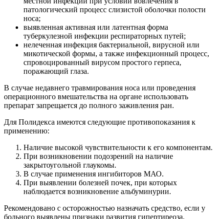
местной инфекции при условии вовлечения в
патологический процесс слизистой оболочки полости
носа;
выявленная активная или латентная форма
туберкулезной инфекции респираторных путей;
нелеченная инфекция бактериальной, вирусной или
микотической формы, а также инфекционный процесс,
спровоцированный вирусом простого герпеса,
поражающий глаза.
В случае недавнего травмирования носа или проведения
операционного вмешательства на органе использовать
препарат запрещается до полного заживления ран.
Для Полидекса имеются следующие противопоказания к
применению:
Наличие высокой чувствительности к его компонентам.
При возникновении подозрений на наличие
закрытоугольной глаукомы.
В случае применения ингибиторов МАО.
При выявлении болезней почек, при которых
наблюдается возникновение альбуминурии.
Рекомендовано с осторожностью назначать средство, если у
больного выявлены признаки развития гипертиреоза,