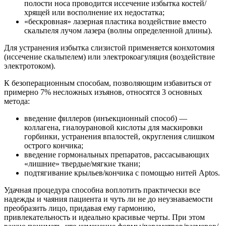
полости носа проводится иссечение избытка костей/
хрящей или восполнение их недостатка;
«бескровная» лазерная пластика воздействие вместо
скальпеля лучом лазера (волны определенной длины).
Для устранения избытка слизистой применяется конхотомия
(иссечение скальпелем) или электрокоагуляция (воздействие
электротоком).
К безоперационным способам, позволяющим избавиться от
примерно 7% несложных изъянов, относятся 3 основных
метода:
введение филлеров (инъекционный способ) —
коллагена, гиалоурановой кислоты для маскировки
горбинки, устранения впалостей, округления слишком
острого кончика;
введение гормональных препаратов, рассасывающих
«лишние» твердые/мягкие ткани;
подтягивание крыльев/кончика с помощью нитей Aptos.
Удачная процедура способна воплотить практически все
надежды и чаяния пациента и чуть ли не до неузнаваемости
преобразить лицо, придавая ему гармонию,
привлекательность и идеально красивые черты. При этом