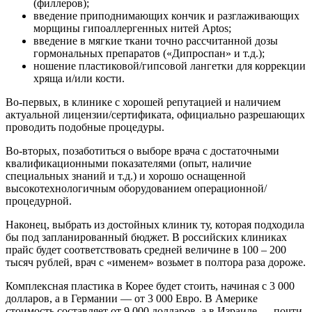
(филлеров);
введение приподнимающих кончик и разглаживающих
морщины гипоаллергенных нитей Aptos;
введение в мягкие ткани точно рассчитанной дозы
гормональных препаратов («Дипроспан» и т.д.);
ношение пластиковой/гипсовой лангетки для коррекции
хряща и/или кости.
Во-первых, в клинике с хорошей репутацией и наличием
актуальной лицензии/сертификата, официально разрешающих
проводить подобные процедуры.
Во-вторых, позаботиться о выборе врача с достаточными
квалификационными показателями (опыт, наличие
специальных знаний и т.д.) и хорошо оснащенной
высокотехнологичным оборудованием операционной/
процедурной.
Наконец, выбрать из достойных клиник ту, которая подходила
бы под запланированный бюджет. В российских клиниках
прайс будет соответствовать средней величине в 100 – 200
тысяч рублей, врач с «именем» возьмет в полтора раза дороже.
Комплексная пластика в Корее будет стоить, начиная с 3 000
долларов, а в Германии — от 3 000 Евро. В Америке
стоимость составляет от 9 000 долларов, а в Израиле — почти