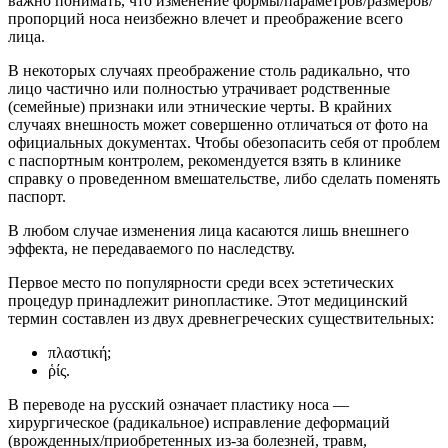
важно понимать, что изменение формы/параметров/размеров/
пропорций носа неизбежно влечет и преображение всего
лица.
В некоторых случаях преображение столь радикально, что
лицо частично или полностью утрачивает родственные
(семейные) признаки или этнические черты. В крайних
случаях внешность может совершенно отличаться от фото на
официальных документах. Чтобы обезопасить себя от проблем
с паспортным контролем, рекомендуется взять в клинике
справку о проведенном вмешательстве, либо сделать поменять
паспорт.
В любом случае изменения лица касаются лишь внешнего
эффекта, не передаваемого по наследству.
Первое место по популярности среди всех эстетических
процедур принадлежит ринопластике. Этот медицинский
термин составлен из двух древнегреческих существительных:
πλαστική;
ῥίς.
В переводе на русский означает пластику носа —
хирургическое (радикальное) исправление деформаций
(врожденных/приобретенных из-за болезней, травм,