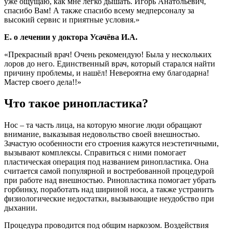
уже ощущаю, как мне легко дышать. Игорь Анатольевич,
спасибо Вам! А также спасибо всему медперсоналу за
высокий сервис и приятные условия.»
Е. о лечении у доктора Усачёва И.А.
«Прекрасный врач! Очень рекомендую! Была у нескольких
лоров до него. Единственный врач, который старался найти
причину проблемы, и нашёл! Невероятна ему благодарна!
Мастер своего дела!!»
Что такое ринопластика?
Нос – та часть лица, на которую многие люди обращают
внимание, выказывая недовольство своей внешностью.
Зачастую особенности его строения кажутся неэстетичными,
вызывают комплексы. Справиться с ними помогает
пластическая операция под названием ринопластика. Она
считается самой популярной и востребованной процедурой
при работе над внешностью. Ринопластика помогает убрать
горбинку, поработать над шириной носа, а также устранить
физиологические недостатки, вызывающие неудобство при
дыхании.
Процедура проводится под общим наркозом. Воздействия