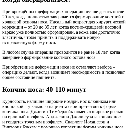
При врождённых деформациях операцию лучше делать после
20 лет, когда полностью завершается формирование костной и
хрящевой основы носа. Идеальный возраст для хирургической
коррекции – от 20 до 35 лет, когда костно-хрящевой носовой
каркас уже полностью сформирован, а кожа ещё достаточно
эластична, чтобы принять и поддерживать новую
исправленную форму носа.
В любом случае операция проводится не ранее 18 лет, когда
завершено формирование костного остова носа.
Приобретённые деформации носа не оставляют выбора –
операцию делают, когда возникает необходимость и позволяет
общее состояние пациента.
Кончик носа: 40-110 минут
Курносость, излишне широкие ноздри, нос клювиком или
кнопочкой – у каждого пациента свои претензии к форме
кончика носа. Джастин Тимберлейк поменял широкое рыльце
на орлиный профиль. Анджелина Джоли сузила кончик носа
и гордится точеным профилем. Скарлетт Йоханссон и
Виктория Бэкхем с помощью коррекции формы кончика носа