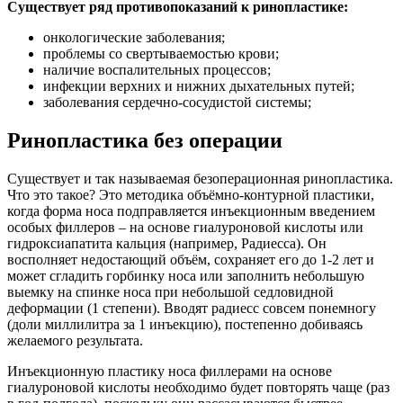
Существует ряд противопоказаний к ринопластике:
онкологические заболевания;
проблемы со свертываемостью крови;
наличие воспалительных процессов;
инфекции верхних и нижних дыхательных путей;
заболевания сердечно-сосудистой системы;
Ринопластика без операции
Существует и так называемая безоперационная ринопластика.
Что это такое? Это методика объёмно-контурной пластики,
когда форма носа подправляется инъекционным введением
особых филлеров – на основе гиалуроновой кислоты или
гидроксиапатита кальция (например, Радиесса). Он
восполняет недостающий объём, сохраняет его до 1-2 лет и
может сгладить горбинку носа или заполнить небольшую
выемку на спинке носа при небольшой седловидной
деформации (1 степени). Вводят радиесс совсем понемногу
(доли миллилитра за 1 инъекцию), постепенно добиваясь
желаемого результата.
Инъекционную пластику носа филлерами на основе
гиалуроновой кислоты необходимо будет повторять чаще (раз