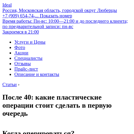
Ideal
Россия, Московская область, городской округ Люберцы
+7 (909) 654-74-...
Показать номер
Время работы: Пн-вс: 10:00—21:00 и до последнего клиента;
по предварительной записи: пн-вс
Закроемся в 21:00
Услуги и Цены
Фото
Акции
Специалисты
Отзывы
Прайс-лист
Описание и контакты
Статьи
›
После 40: какие пластические
операции стоит сделать в первую
очередь
Когда оперироваться?