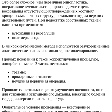
Это более сложное, чем первичная ринопластика,
оперативное вмешательство, производимое с целью
воссоздания отсутствующих/поврежденных костных/
хрящевых/мышечных структур начального отдела верхних
дыхательных путей. При недостатке собственных тканей
пациента применяются:
аутохрящи из ребер/ушей;
полимеры и т.д.
В микрохирургическом методе используется безукоризненные
анатомические знания и компьютерное моделирование.
Прямых показаний к такой корректирующей процедуре,
длящейся не менее 3 часов, несколько:
травмы;
врожденные патологии;
неудачная первичная операция.
Проводится не только с целью улучшения внешности, но и
для устранения затрудненного дыхания, влекущего болезни
сердца, аллергии и частые простуды.
Обязательное условие проведения — всестороннее
обследование с помощью, в том числе, риноманометрии и