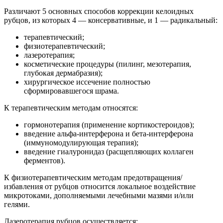
Различают 5 основных способов коррекции келоидных
рубцов, из которых 4 — консервативные, и 1 — радикальный:
терапевтический;
физиотерапевтический;
лазеротерапия;
косметические процедуры (пилинг, мезотерапия,
глубокая дермабразия);
хирургическое иссечение полностью
сформировавшегося шрама.
К терапевтическим методам относятся:
гормонотерапия (применение кортикостероидов);
введение альфа-интерферона и бета-интерферона
(иммуномодулирующая терапия);
введение гиалуронидаз (расщепляющих коллаген
ферментов).
К физиотерапевтическим методам предотвращения/
избавления от рубцов относится локальное воздействие
микротоками, дополняемыми лечебными мазями и/или
гелями.
Лазеротерапия рубцов осуществляется: