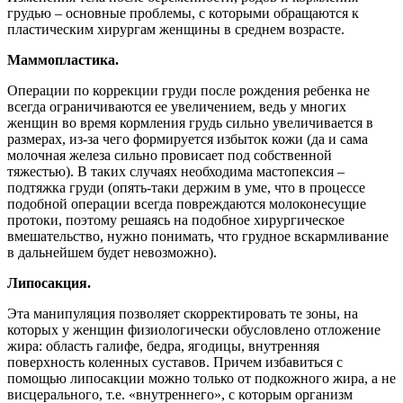
грудью – основные проблемы, с которыми обращаются к
пластическим хирургам женщины в среднем возрасте.
Маммопластика.
Операции по коррекции груди после рождения ребенка не
всегда ограничиваются ее увеличением, ведь у многих
женщин во время кормления грудь сильно увеличивается в
размерах, из-за чего формируется избыток кожи (да и сама
молочная железа сильно провисает под собственной
тяжестью). В таких случаях необходима мастопексия –
подтяжка груди (опять-таки держим в уме, что в процессе
подобной операции всегда повреждаются молоконесущие
протоки, поэтому решаясь на подобное хирургическое
вмешательство, нужно понимать, что грудное вскармливание
в дальнейшем будет невозможно).
Липосакция.
Эта манипуляция позволяет скорректировать те зоны, на
которых у женщин физиологически обусловлено отложение
жира: область галифе, бедра, ягодицы, внутренняя
поверхность коленных суставов. Причем избавиться с
помощью липосакции можно только от подкожного жира, а не
висцерального, т.е. «внутреннего», с которым организм