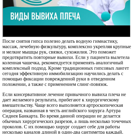
После снятия гипса полезно делать водную гимнастику,
массаж, лечебную физкультуру, комплексно укрепляя крупные
и мелкие мышцы рук, связки, сухожилия. Это поможет
предотвратить повторные вывихи. Если у пациента вылетела
коленная чашечка, рекомендуется применять аналогичный
комплексный подход. Кроме традиционных гипсовых лангет
сегодня эффективную иммобилизацию научились делать с
помощью фиксации поврежденной руки в отведенном
положении, а также с применением слинг-повязок.
Если консервативное лечение привычного вывиха плеча не
дает желаемого результата, прибегают к хирургическому
вмешательству. Чаще всего выполняется артроскопическая
операция, названная в честь английского хирурга Артура
Сиднея Банкарта. Во время данной операции не делается
обычных хирургических разрезов, а лишь несколько точечных
проколов. С их помощью хирург создает себе для работы
несколько каналов длиной в один-два сантиметра каждый.