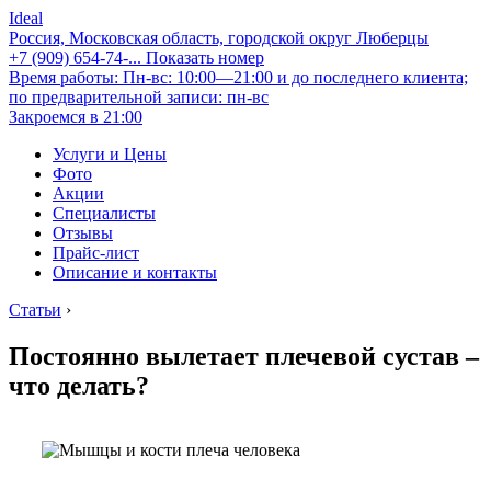
Ideal
Россия, Московская область, городской округ Люберцы
+7 (909) 654-74-...
Показать номер
Время работы: Пн-вс: 10:00—21:00 и до последнего клиента;
по предварительной записи: пн-вс
Закроемся в 21:00
Услуги и Цены
Фото
Акции
Специалисты
Отзывы
Прайс-лист
Описание и контакты
Статьи
›
Постоянно вылетает плечевой сустав –
что делать?