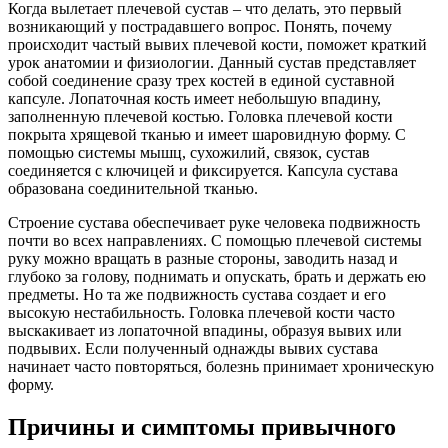
Когда вылетает плечевой сустав – что делать, это первый
возникающий у пострадавшего вопрос. Понять, почему
происходит частый вывих плечевой кости, поможет краткий
урок анатомии и физиологии. Данный сустав представляет
собой соединение сразу трех костей в единой суставной
капсуле. Лопаточная кость имеет небольшую впадину,
заполненную плечевой костью. Головка плечевой кости
покрыта хрящевой тканью и имеет шаровидную форму. С
помощью системы мышц, сухожилий, связок, сустав
соединяется с ключицей и фиксируется. Капсула сустава
образована соединительной тканью.
Строение сустава обеспечивает руке человека подвижность
почти во всех направлениях. С помощью плечевой системы
руку можно вращать в разные стороны, заводить назад и
глубоко за голову, поднимать и опускать, брать и держать ею
предметы. Но та же подвижность сустава создает и его
высокую нестабильность. Головка плечевой кости часто
выскакивает из лопаточной впадины, образуя вывих или
подвывих. Если полученный однажды вывих сустава
начинает часто повторяться, болезнь принимает хроническую
форму.
Причины и симптомы привычного