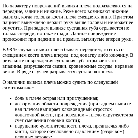
По характеру повреждений вывихи плеча подразделяются на
передние, задние и нижние. Реже всего возникают нижние
вывихи, когда головка кости плеча смещается вниз. При этом
пациент вынуждено держит руку выше головы и не может её
опустить. При заднем вывихе суставная губа отрывается не
только спереди, но также сзади. Данное повреждение
происходит при падении на прямые, вытянутые вперед руки.
В 98 % случаев вывих плеча бывает передним, то есть со
смещением кости плеча вперед, под лопатку либо ключицу. В
результате повреждения суставная губа отрывается от
впадины, разрушаются связки, кровеносные сосуды, нервные
ветви. В ряде случаев разрывается суставная капсула.
О наличии вывиха плеча можно судить по следующей
симптоматике:
боль в плече острая или приглушенная;
деформация области повреждения (при заднем вывихе
над плечом выпирает клювовидный отросток
лопаточной кости, при переднем – плечо округляется за
счет смещения головки кости);
нарушение чувствительности плеча, предплечья либо
кисти, которое обусловлено сдавлением (разрывом)
нервных веточек;