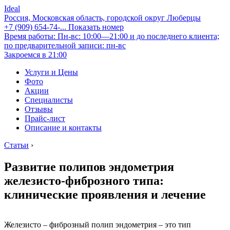
Ideal
Россия, Московская область, городской округ Люберцы
+7 (909) 654-74-...
Показать номер
Время работы: Пн-вс: 10:00—21:00 и до последнего клиента;
по предварительной записи: пн-вс
Закроемся в 21:00
Услуги и Цены
Фото
Акции
Специалисты
Отзывы
Прайс-лист
Описание и контакты
Статьи
›
Развитие полипов эндометрия
железисто-фиброзного типа:
клинические проявления и лечение
Железисто – фиброзный полип эндометрия – это тип