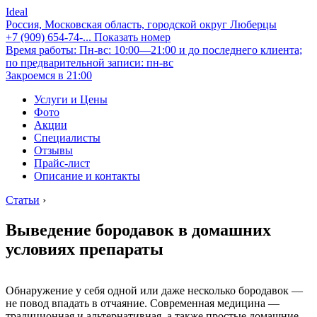
Ideal
Россия, Московская область, городской округ Люберцы
+7 (909) 654-74-...
Показать номер
Время работы: Пн-вс: 10:00—21:00 и до последнего клиента;
по предварительной записи: пн-вс
Закроемся в 21:00
Услуги и Цены
Фото
Акции
Специалисты
Отзывы
Прайс-лист
Описание и контакты
Статьи
›
Выведение бородавок в домашних
условиях препараты
Обнаружение у себя одной или даже несколько бородавок —
не повод впадать в отчаяние. Современная медицина —
традиционная и альтернативная, а также простые домашние