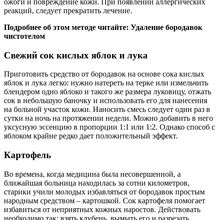
ожоги и повреждение кожи. При появлении аллергических
реакций, следует прекратить лечение.
Подробнее об этом методе читайте: Удаление бородавок
чистотелом
Свежий сок кислых яблок и лука
Приготовить средство от бородавок на основе сока кислых
яблок и лука легко: нужно натереть на терке или измельчить
блендером одно яблоко и такого же размера луковицу, отжать
сок в небольшую баночку и использовать его для нанесения
на больной участок кожи. Наносить смесь следует один раз в
сутки на ночь на протяжении недели. Можно добавить в него
уксусную эссенцию в пропорции 1:1 или 1:2. Однако способ с
яблоком крайне редко дает положительный эффект.
Картофель
Во времена, когда медицина была несовершенной, а
ближайшая больница находилась за сотни километров,
старики учили молодых избавляться от бородавок простым
народным средством – картошкой. Сок картофеля помогает
избавиться от неприятных кожных наростов. Действовать
необходимо так: взять клубень, вымыть его и разрезать