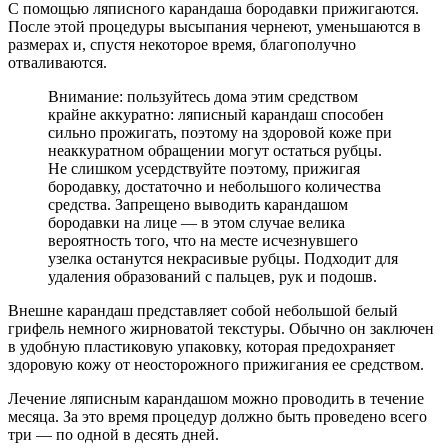
С помощью ляписного карандаша бородавки прижигаются.
После этой процедуры высыпания чернеют, уменьшаются в
размерах и, спустя некоторое время, благополучно
отваливаются.
Внимание: пользуйтесь дома этим средством
крайне аккуратно: ляписный карандаш способен
сильно прожигать, поэтому на здоровой коже при
неаккуратном обращении могут остаться рубцы.
Не слишком усердствуйте поэтому, прижигая
бородавку, достаточно и небольшого количества
средства. Запрещено выводить карандашом
бородавки на лице — в этом случае велика
вероятность того, что на месте исчезнувшего
узелка останутся некрасивые рубцы. Подходит для
удаления образований с пальцев, рук и подошв.
Внешне карандаш представляет собой небольшой белый
грифель немного жирноватой текстуры. Обычно он заключен
в удобную пластиковую упаковку, которая предохраняет
здоровую кожу от неосторожного прижигания ее средством.
Лечение ляписным карандашом можно проводить в течение
месяца. За это время процедур должно быть проведено всего
три — по одной в десять дней.