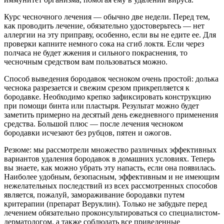
Курс чесночного лечения — обычно две недели. Перед тем,
как проводить лечение, обязательно удостоверьтесь — нет
аллергии на эту приправу, особенно, если вы не едите ее. Для
проверки капните немного сока на сгиб локтя. Если через
полчаса не будет жжения и сильного покраснения, то
чесночным средством вам пользоваться можно.
Способ выведения бородавок чесноком очень простой: долька
чеснока разрезается и свежим срезом прикрепляется к
бородавке. Необходимо крепко зафиксировать конструкцию
при помощи бинта или пластыря. Результат можно будет
заметить примерно на десятый день ежедневного применения
средства. Большой плюс — после лечения чесноком
бородавки исчезают без рубцов, пятен и ожогов.
Резюме: мы рассмотрели множество различных эффективных
вариантов удаления бородавок в домашних условиях. Теперь
вы знаете, как можно убрать эту напасть, если она появилась.
Наиболее удобным, безопасным, эффективным и не имеющим
нежелательных последствий из всех рассмотренных способов
является, пожалуй, замораживание бородавки путем
критерапии (препарат Веруклин). Только не забудьте перед
лечением обязательно проконсультироваться со специалистом-
дерматологом, а также соблюдать все приведенные