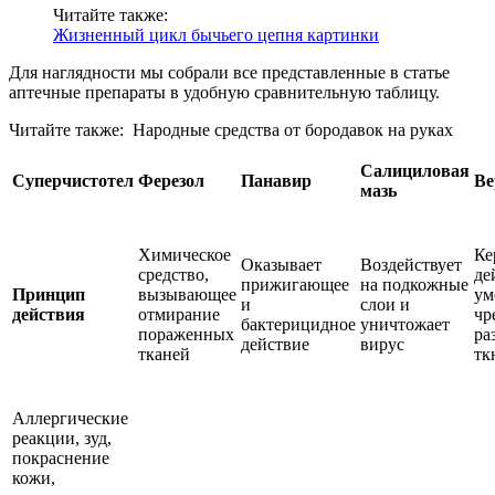
Читайте также:
Жизненный цикл бычьего цепня картинки
Для наглядности мы собрали все представленные в статье
аптечные препараты в удобную сравнительную таблицу.
Читайте также:
Народные средства от бородавок на руках
Салициловая
Суперчистотел
Ферезол
Панавир
Ве
мазь
Химическое
Ке
Оказывает
Воздействует
средство,
де
прижигающее
на подкожные
Принцип
вызывающее
ум
и
слои и
действия
отмирание
чр
бактерицидное
уничтожает
пораженных
ра
действие
вирус
тканей
тк
Аллергические
реакции, зуд,
покраснение
кожи,