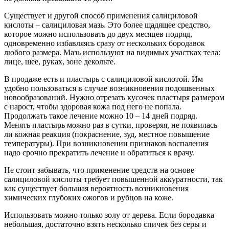
Существует и другой способ применения салициловой
кислоты – салициловая мазь. Это более щадящее средство,
которое можно использовать до двух месяцев подряд,
одновременно избавляясь сразу от нескольких бородавок
любого размера. Мазь используют на видимых участках тела:
лице, шее, руках, зоне декольте.
В продаже есть и пластырь с салициловой кислотой. Им
удобно пользоваться в случае возникновения подошвенных
новообразований. Нужно отрезать кусочек пластыря размером
с нарост, чтобы здоровая кожа под него не попала.
Продолжать такое лечение можно 10 – 14 дней подряд.
Менять пластырь можно раз в сутки, проверяя, не появилась
ли кожная реакция (покраснение, зуд, местное повышение
температуры). При возникновении признаков воспаления
надо срочно прекратить лечение и обратиться к врачу.
Не стоит забывать, что применение средств на основе
салициловой кислоты требует повышенной аккуратности, так
как существует большая вероятность возникновения
химических глубоких ожогов и рубцов на коже.
Использовать можно только золу от дерева. Если бородавка
небольшая, достаточно взять несколько спичек без серы и