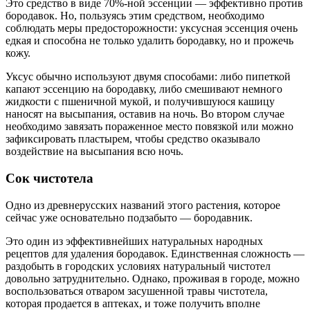
Это средство в виде 70%-ной эссенции — эффективно против
бородавок. Но, пользуясь этим средством, необходимо
соблюдать меры предосторожности: уксусная эссенция очень
едкая и способна не только удалить бородавку, но и прожечь
кожу.
Уксус обычно используют двумя способами: либо пипеткой
капают эссенцию на бородавку, либо смешивают немного
жидкости с пшеничной мукой, и получившуюся кашицу
наносят на высыпания, оставив на ночь. Во втором случае
необходимо завязать пораженное место повязкой или можно
зафиксировать пластырем, чтобы средство оказывало
воздействие на высыпания всю ночь.
Сок чистотела
Одно из древнерусских названий этого растения, которое
сейчас уже основательно подзабыто — бородавник.
Это один из эффективнейших натуральных народных
рецептов для удаления бородавок. Единственная сложность —
раздобыть в городских условиях натуральный чистотел
довольно затруднительно. Однако, проживая в городе, можно
воспользоваться отваром засушенной травы чистотела,
которая продается в аптеках, и тоже получить вполне