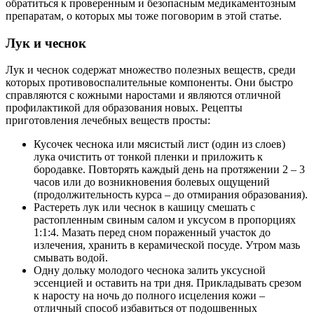
обратиться к проверенным и безопасным медикаментозным
препаратам, о которых мы тоже поговорим в этой статье.
Лук и чеснок
Лук и чеснок содержат множество полезных веществ, среди
которых противовоспалительные компоненты. Они быстро
справляются с кожными наростами и являются отличной
профилактикой для образования новых. Рецепты
приготовления лечебных веществ просты:
Кусочек чеснока или мясистый лист (один из слоев)
лука очистить от тонкой пленки и приложить к
бородавке. Повторять каждый день на протяжении 2 – 3
часов или до возникновения болевых ощущений
(продолжительность курса – до отмирания образования).
Растереть лук или чеснок в кашицу смешать с
растопленным свиным салом и уксусом в пропорциях
1:1:4. Мазать перед сном пораженный участок до
излечения, хранить в керамической посуде. Утром мазь
смывать водой.
Одну дольку молодого чеснока залить уксусной
эссенцией и оставить на три дня. Прикладывать срезом
к наросту на ночь до полного исцеления кожи –
отличный способ избавиться от подошвенных