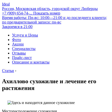
Ideal
Россия, Московская область, городской округ Люберцы
+7 (909) 654-74-...
Показать номер
Время работы: Пн-вс: 10:00—21:00 и до последнего клиента;
по предварительной записи: пн-вс
Закроемся в 21:00
Услуги и Цены
Фото
Акции
Специалисты
Отзывы
Прайс-лист
Описание и контакты
Статьи
›
Ахиллово сухожилие и лечение его
растяжения
Месторасположение сухожилия