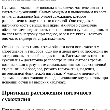
Суставы и мышечные волокна в человеческом теле связаны
системой сухожилий. Самым мощным и выносливым из всех
является ахиллово (пяточное) сухожилие, которое
расположено между голенью и стопой. Оно соединяет
пяточную кость с мышцами икры. Ахиллово сухожилие
обеспечивает подвижность голеностопного сустава, принимая
на себя всю нагрузку при ходьбе, беге и прыжках. Поэтому
оно часто подвергается растяжениям.
Особенно часто травмы этой области ноги встречаются у
спортсменов и танцоров. Однако и люди других профессий не
застрахованы от такой неприятности. Растяжение пяточного
сухожилия – достаточно распространенная бытовая травма,
возникающая в результате соскальзывания ноги с лестничной
ступеньки или бордюра, резкого торможения, падения,
интенсивной физической нагрузки. У женщин причиной
травмы нередко становится подворачивание внутрь стопы при
ношении обуви на высоких каблуках.
Признаки растяжения пяточного
сухожилия
При растяжении ахиллова сухожилия возникают характерные