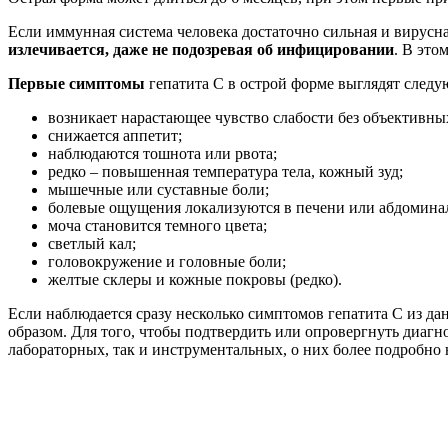
Если иммунная система человека достаточно сильная и вирусна
излечивается, даже не подозревая об инфицировании
. В это
Первые симптомы
гепатита С в острой форме выглядят след
возникает нарастающее чувство слабости без объективны
снижается аппетит;
наблюдаются тошнота или рвота;
редко – повышенная температура тела, кожный зуд;
мышечные или суставные боли;
болевые ощущения локализуются в печени или абдоминал
моча становится темного цвета;
светлый кал;
головокружение и головные боли;
желтые склеры и кожные покровы (редко).
Если наблюдается сразу несколько симптомов гепатита С из да
образом. Для того, чтобы подтвердить или опровергнуть диагн
лабораторных, так и инструментальных, о них более подробно 