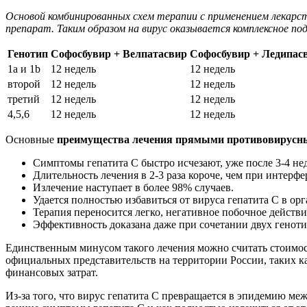
Основой комбинированных схем терапии с применением лекарс
препарат. Таким образом на вирус оказывается комплексное по
Генотип
Софосбувир + Велпатасвир
Софосбувир + Ледипас
1а и 1b
12 недель
12 недель
второй
12 недель
12 недель
третий
12 недель
12 недель
4,5,6
12 недель
12 недель
Основные
преимущества лечения прямыми противовирусн
Симптомы гепатита С быстро исчезают, уже после 3-4 не
Длительность лечения в 2-3 раза короче, чем при интерф
Излечение наступает в более 98% случаев.
Удается полностью избавиться от вируса гепатита С в орг
Терапия переносится легко, негативное побочное действи
Эффективность доказана даже при сочетании двух геноти
Единственным минусом такого лечения можно считать стоимос
официальных представительств на территории России, таких ка
финансовых затрат.
Из-за того, что вирус гепатита С превращается в эпидемию м