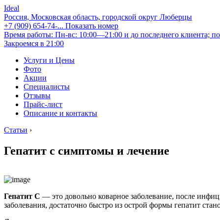
Ideal
Россия, Московская область, городской округ Люберцы
+7 (909) 654-74-...
Показать номер
Время работы: Пн-вс: 10:00—21:00 и до последнего клиента; по
Закроемся в 21:00
Услуги и Цены
Фото
Акции
Специалисты
Отзывы
Прайс-лист
Описание и контакты
Статьи
›
Гепатит с симптомы и лечение
Гепатит С
— это довольно коварное заболевание, после инфици
заболевания, достаточно быстро из острой формы гепатит стан