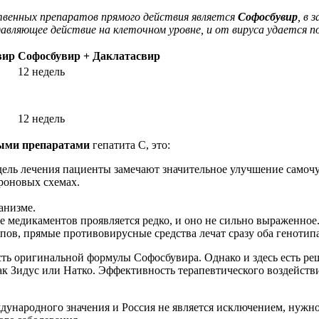
твенных препаратов прямого действия является
Софосбувир
, в
давляющее действие на клеточном уровне, и от вируса удается п
вир
Софосбувир + Даклатасвир
12 недель
12 недель
ыми препаратами
гепатита С, это:
дель лечения пациенты замечают значительное улучшение самочу
ероновых схемах.
анизме.
е медикаментов проявляется редко, и оно не сильно выраженное
пов, прямые противовирусные средства лечат сразу оба генотипа
ть оригинальной формулы Софосбувира. Однако и здесь есть ре
к Зидус или Натко. Эффективность терапевтического воздействия
еждународного значения и Россия не является исключением, нуж