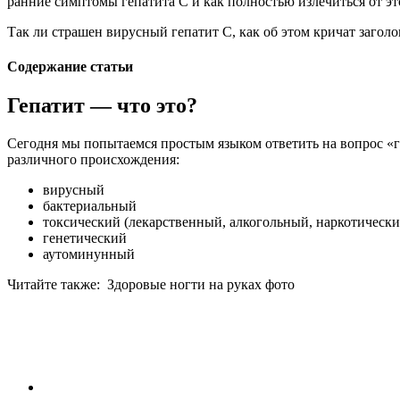
ранние симптомы гепатита С и как полностью излечиться от эт
Так ли страшен вирусный гепатит С, как об этом кричат заголо
Содержание статьи
Гепатит — что это?
Сегодня мы попытаемся простым языком ответить на вопрос «ге
различного происхождения:
вирусный
бактериальный
токсический (лекарственный, алкогольный, наркотическ
генетический
аутоминунный
Читайте также:
Здоровые ногти на руках фото