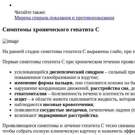
Читайте также:
Мирена спираль показания и противопоказания
Симптомы хронического гепатита С
На ранней стадии симптомы гепатита С выражены слабо, при п
Первые симптомы гепатита С при хроническом течении прояв
усиливающийся
диспепсический синдром
– сильный при
повышенное газообразование и вздутие;
изменение формы пальцев
, они становятся похожи на б
нарушение координации движений,
расстройства сна
, д
гепатомегалия
– болезненность печени и плотность ее к
асцит
– в области живота скапливается жидкость, котора
наблюдаются
носовые кровотечения
;
появляются
сосудистые звездочки
, печеночные ладони (
возникают
эндокринные расстройства
.
Проявляющиеся симптомы и лечение гепатита С тесно связаны 
чтобы собрать полную клиническую картину и назначить эффе