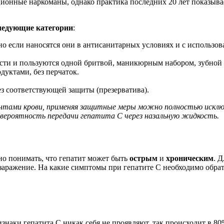
кционные наркоманы, однако практика последних 20 лет показыва
ледующие категории
:
но если наносятся они в антисанитарных условиях и с использо
ости и пользуются одной бритвой, маникюрным набором, зубной
уктами, без перчаток.
 соответствующей защиты (презерватива).
нентами крови, применяя защитные меры можно полностью искл
я вероятность передачи гепатита С через назальную жидкость.
но понимать, что гепатит может быть
острым
и
хроническим
. 
о заражение. На какие симптомы при гепатите С необходимо обра
знаки гепатита С никак себя не проявляют, так происходит в 80