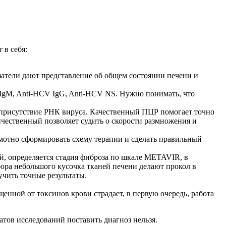
 в себя:
атели дают представление об общем состоянии печени и
IgM, Anti-HCV IgG, Anti-HCV NS. Нужно понимать, что
я присутствие РНК вируса. Качественный ПЦР помогает точно
ичественный позволяет судить о скорости размножения и
мотно сформировать схему терапии и сделать правильный
, определяется стадия фиброза по шкале METAVIR, в
бора небольшого кусочка тканей печени делают прокол в
чить точные результаты.
енной от токсинов крови страдает, в первую очередь, работа
тов исследований поставить диагноз нельзя.