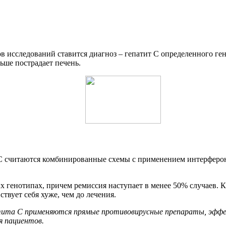
 исследований ставится диагноз – гепатит С определенного гено
ьше пострадает печень.
 С считаются комбинированные схемы с применением интерферон
х генотипах, причем ремиссия наступает в менее 50% случаев. 
твует себя хуже, чем до лечения.
атита С применяются прямые противовирусные препараты, эффе
 пациентов.