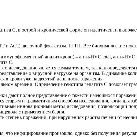
тита С, в острой и хронической форме он идентичен, и включает
ЛТ и АСТ, щелочной фосфатазы, ГГТП. Все биохимические показ
(иммуноферментный анализ крови) – анти-HVC total, анти-HVC 
ита С.
 это исследование является самым точным, так как определяетс
представление о вирусной нагрузке на организм. В динамике кол
я в крови уже на десятый день после заражения.
льном времени. Определение генотипа гепатита С помогает гра
ики дают полное представление о тяжести имеющихся поражений
ся старым и травматичным способом исследования, когда для за
рнативный инновационный метод исследования, позволяющий полу
ищевода с применением бария.
ть степень поражений, при нарушениях работы печени от неочищ
, что инфицирование произошло, однако без получения результа