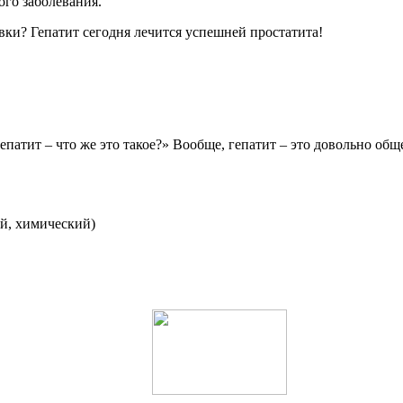
ого заболевания.
вки? Гепатит сегодня лечится успешней простатита!
патит – что же это такое?» Вообще, гепатит – это довольно общ
ий, химический)