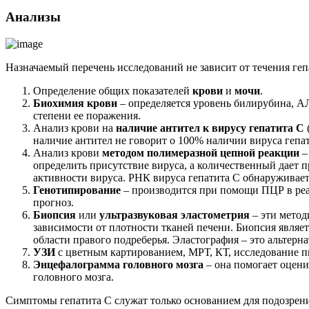
Анализы
Назначаемый перечень исследований не зависит от течения гепа
Определение общих показателей
крови
и
мочи
.
Биохимия крови
– определяется уровень билирубина, А
степени ее поражения.
Анализ крови на
наличие антител к вирусу гепатита С
наличие антител не говорит о 100% наличии вируса гепат
Анализ крови
методом полимеразной цепной реакции
–
определить присутствие вируса, а количественный дает 
активности вируса. РНК вируса гепатита С обнаруживаетс
Генотипирование
– производится при помощи ПЦР в реа
прогноз.
Биопсия
или
ультразвуковая эластометрия
– эти метод
зависимости от плотности тканей печени. Биопсия являет
области правого подреберья. Эластография – это альте
УЗИ
с цветным картированием, МРТ, КТ, исследование п
Энцефалограмма головного мозга
– она помогает оцени
головного мозга.
Симптомы гепатита С служат только основанием для подозрения