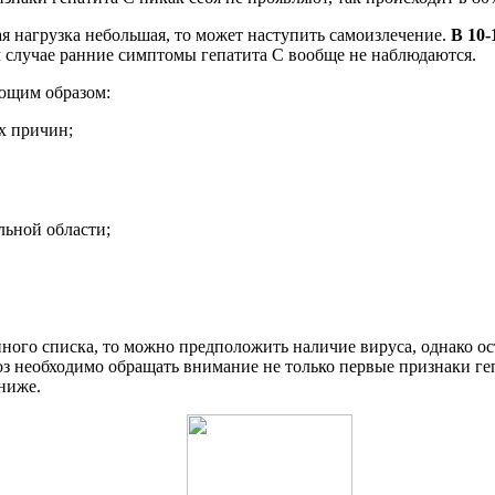
я нагрузка небольшая, то может наступить самоизлечение.
В 10-
м случае ранние симптомы гепатита С вообще не наблюдаются.
ующим образом:
х причин;
ьной области;
нного списка, то можно предположить наличие вируса, однако о
оз необходимо обращать внимание не только первые признаки геп
ниже.