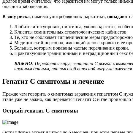
Долгое время считалось, что заразиться им могут только инъе
опасного заболевания.
В зону риска
, помимо употребляющих наркотики,
попадают с
Любители татуировок, пирсинга, уколов красоты, особен
Клиенты сомнительных стоматологических кабинетов.
Те, кто не соблюдает гигиенические меры предосторожн
Медицинский персонал, имеющий дело с кровью и ее прод
Больные, которым показаны частые переливания крови.
Практикующие традиционный и нетрадиционный секс без
ВАЖНО
! Передается вирус гепатита С всегда с компо
научным данным, при высокой вирусной нагрузке имеетс
Гепатит С симптомы и лечение
Прежде чем говорить о симптомах заражения гепатитом С нуж
этапе уже не важно, как передается гепатит С и где произошл
Острый гепатит С симптомы
Острая форма может длиться до 6 месяцев, при этом первые при