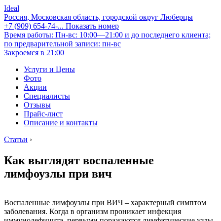
Ideal
Россия, Московская область, городской округ Люберцы
+7 (909) 654-74-...
Показать номер
Время работы: Пн-вс: 10:00—21:00 и до последнего клиента;
по предварительной записи: пн-вс
Закроемся в 21:00
Услуги и Цены
Фото
Акции
Специалисты
Отзывы
Прайс-лист
Описание и контакты
Статьи
›
Как выглядят воспаленные
лимфоузлы при вич
Воспаленные лимфоузлы при ВИЧ – характерный симптом
заболевания. Когда в организм проникает инфекция
иммунодефицита, первыми поражаются лимфатические узлы.