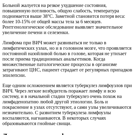
Больной жалуется на резкое ухудшение состояния,
повышенную потливость, общую слабость, температура
поднимается выше 38°С. Заметной становится потеря веса:
более 10-15% от общей массы тела за 6 месяцев.
Рентгенологическое обследование выявляет значительное
увеличение печени и селезенки.
Лимфома при ВИЧ может развиваться не только в
лимфатических узлах, но и в головном мозге, что проявляется
постоянной назойливой болью в голове, которая не утихает
после приема традиционных анальгетиков. Когда
множественные патологические процессы в организме
затрагивают ЦНС, пациент страдает от регулярных припадков
эпилепсии.
Еще одним осложнением является туберкулез лимфоузлов при
ВИЧ. Через легкие возбудитель поражает лимфу и всю
систему, и в начальной стадии туберкулез очень похож на
лимфаденопатию любой другой этиологии. Боль и
покраснение в узлах отсутствуют, а сами узлы увеличиваются
незначительно. С развитием туберкулеза лимфоузлы
воспаляются, нагнаиваются. В некоторых случаях
образовываются гнойные свищи.