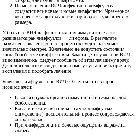
микроорганизмов с лимфотоком.
По мере течения ВИЧ-инфекции в лимфоузлах
создаются все новые и новые лимфоциты. Чрезмерное
количество защитных клеток приводит к увеличению
размера.
У больных ВИЧ на фоне снижения иммунитета часто
развивается рак лимфоузлов — лимфома. В результате
развития злокачественных процессов смерть наступает
значительно быстрее. Желательно не допустить состояния,
когда борьба уже неэффективна. Заметив, что узлы при ВИЧ
видоизменились, следует сообщить об этом лечащему врачу.
Дополнительные исследования помогут установить причину
воспаления и подобрать лечение.
Болят ли лимфоузлы при ВИЧ? Ответ на этот вопрос
неоднозначен:
Раковая опухоль органов иммунной системы обычно
безболезненна.
Когда инфекция возникла в самих лимфоузлах
(лимфаденит), воспалительный процесс сопровождается
острой болью.
При лимфаденопатии болевые ощущения выражены
слабее.