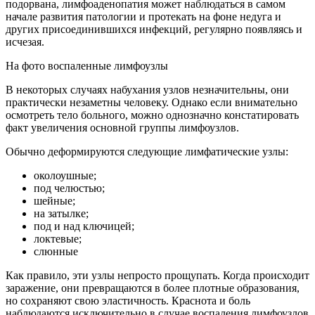
подорвана, лимфоаденопатия может наблюдаться в самом
начале развития патологии и протекать на фоне недуга и
других присоединившихся инфекций, регулярно появляясь и
исчезая.
На фото воспаленные лимфоузлы
В некоторых случаях набухания узлов незначительны, они
практически незаметны человеку. Однако если внимательно
осмотреть тело больного, можно однозначно констатировать
факт увеличения основной группы лимфоузлов.
Обычно деформируются следующие лимфатические узлы:
околоушные;
под челюстью;
шейные;
на затылке;
под и над ключицей;
локтевые;
слюнные
Как правило, эти узлы непросто прощупать. Когда происходит
заражение, они превращаются в более плотные образования,
но сохраняют свою эластичность. Краснота и боль
наблюдаются исключительно в случае воспаления лимфоузлов