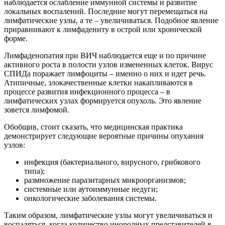
наблюдается ослабление иммунной системы и развитие
локальных воспалений. Последние могут перемещаться на
лимфатические узлы, а те – увеличиваться. Подобное явление
приравнивают к лимфадениту в острой или хронической
форме.
Лимфаденопатия при ВИЧ наблюдается еще и по причине
активного роста в полости узлов измененных клеток. Вирус
СПИДа поражает лимфоциты – именно о них и идет речь.
Атипичные, злокачественные клетки накапливаются в
процессе развития инфекционного процесса – в
лимфатических узлах формируется опухоль. Это явление
зовется лимфомой.
Обобщив, стоит сказать, что медицинская практика
демонстрирует следующие вероятные причины опухания
узлов:
инфекция (бактериального, вирусного, грибкового
типа);
размножение паразитарных микроорганизмов;
системные или аутоиммунные недуги;
онкологические заболевания системы.
Таким образом, лимфатические узлы могут увеличиваться и
воспаляться, когда количество инородных представителей в