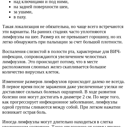
над ключицами и под ними,
на задней поверхности шеи,
за ушами,
в паху.
Такая локализация не обязательна, но чаще всего встречаются
эти варианты. На ранних стадиях часто уплотняются
лимфоузлы на шее. Размер их не превышает горошину, но их
легко обнаружить при пальпации за счет большой плотности.
Воспаления слизистой в полости рта, характерные для ВИЧ-
инфекции, сопровождаются увеличением челюстных
лимфоузлов. Это происходит потому, что в месте
расположения слюнных желез скапливается большое
количество вирусных клеток.
Изменение размеров лимфоузлов происходит далеко не всегда.
В первое время после заражения даже увеличенные узелки не
доставляют сильных болевых ощущений. В ходе развития
болезни они могут достигать в диаметре 2 см. По мере того,
как прогрессирует инфекционное заболевание, лимфоузлы
одной группы сливаются между собой. При легком нажатии
возникает острая боль.
Иногда лимфоузлы могут длительно находиться в слегка
увеличенном состоянии. Такое отклонение от нормы трудно