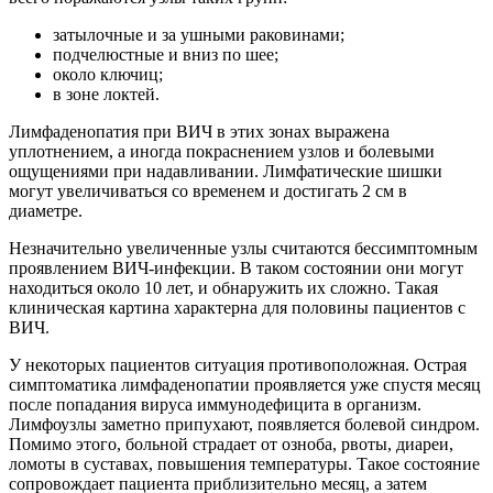
затылочные и за ушными раковинами;
подчелюстные и вниз по шее;
около ключиц;
в зоне локтей.
Лимфаденопатия при ВИЧ в этих зонах выражена
уплотнением, а иногда покраснением узлов и болевыми
ощущениями при надавливании. Лимфатические шишки
могут увеличиваться со временем и достигать 2 см в
диаметре.
Незначительно увеличенные узлы считаются бессимптомным
проявлением ВИЧ-инфекции. В таком состоянии они могут
находиться около 10 лет, и обнаружить их сложно. Такая
клиническая картина характерна для половины пациентов с
ВИЧ.
У некоторых пациентов ситуация противоположная. Острая
симптоматика лимфаденопатии проявляется уже спустя месяц
после попадания вируса иммунодефицита в организм.
Лимфоузлы заметно припухают, появляется болевой синдром.
Помимо этого, больной страдает от озноба, рвоты, диареи,
ломоты в суставах, повышения температуры. Такое состояние
сопровождает пациента приблизительно месяц, а затем