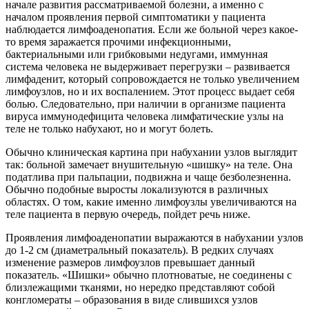
начале развития рассматриваемой болезни, а именно с
началом проявления первой симптоматики у пациента
наблюдается лимфоаденопатия. Если же больной через какое-
то время заражается прочими инфекционными,
бактериальными или грибковыми недугами, иммунная
система человека не выдерживает перегрузки – развивается
лимфаденит, который сопровождается не только увеличением
лимфоузлов, но и их воспалением. Этот процесс выдает себя
болью. Следовательно, при наличии в организме пациента
вируса иммунодефицита человека лимфатические узлы на
теле не только набухают, но и могут болеть.
Обычно клиническая картина при набухании узлов выглядит
так: больной замечает внушительную «шишку» на теле. Она
податлива при пальпации, подвижна и чаще безболезненна.
Обычно подобные выросты локализуются в различных
областях. О том, какие именно лимфоузлы увеличиваются на
теле пациента в первую очередь, пойдет речь ниже.
Проявления лимфоаденопатии выражаются в набухании узлов
до 1-2 см (диаметральный показатель). В редких случаях
изменение размеров лимфоузлов превышает данный
показатель. «Шишки» обычно плотноватые, не соединены с
близлежащими тканями, но нередко представляют собой
конгломераты – образования в виде слившихся узлов