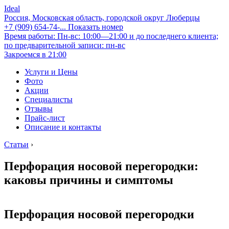
Ideal
Россия, Московская область, городской округ Люберцы
+7 (909) 654-74-...
Показать номер
Время работы: Пн-вс: 10:00—21:00 и до последнего клиента;
по предварительной записи: пн-вс
Закроемся в 21:00
Услуги и Цены
Фото
Акции
Специалисты
Отзывы
Прайс-лист
Описание и контакты
Статьи
›
Перфорация носовой перегородки:
каковы причины и симптомы
Перфорация носовой перегородки