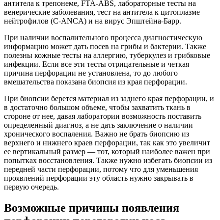
антитела к трепонеме, FTA-ABS, лабораторные тесты на
венерические заболевания, тест на антитела к цитоплазме
нейтрофилов (C-ANCA) и на вирус Эпштейна-Барр.
При наличии воспалительного процесса диагностическую
информацию может дать посев на грибы и бактерии. Также
полезны кожные тесты на аллергию, туберкулез и грибковые
инфекции. Если все эти тесты отрицательные и четкая
причина перфорации не установлена, то до любого
вмешательства показана биопсия из края перфорации.
При биопсии берется материал из заднего края перфорации, и
в достаточно большом объеме, чтобы захватить ткань в
стороне от нее, давая лаборатории возможность поставить
определенный диагноз, а не дать заключение о наличии
хронического воспаления. Важно не брать биопсию из
верхнего и нижнего краев перфорации, так как это увеличит
ее вертикальный размер — тот, который наиболее важен при
попытках восстановления. Также нужно избегать биопсии из
передней части перфорации, потому что для уменьшения
проявлений перфорации эту область нужно закрывать в
первую очередь.
Возможные причины появления