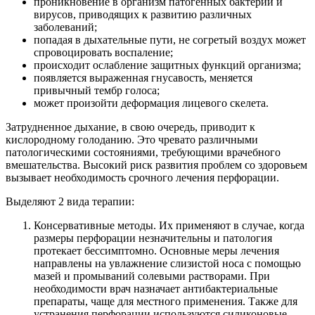
проникновение в организм патогенных бактерий и
вирусов, приводящих к развитию различных
заболеваний;
попадая в дыхательные пути, не согретый воздух может
спровоцировать воспаление;
происходит ослабление защитных функций организма;
появляется выраженная гнусавость, меняется
привычный тембр голоса;
может произойти деформация лицевого скелета.
Затрудненное дыхание, в свою очередь, приводит к
кислородному голоданию. Это чревато различными
патологическими состояниями, требующими врачебного
вмешательства. Высокий риск развития проблем со здоровьем
вызывает необходимость срочного лечения перфорации.
Выделяют 2 вида терапии:
Консервативные методы. Их применяют в случае, когда
размеры перфорации незначительны и патология
протекает бессимптомно. Основные меры лечения
направлены на увлажнение слизистой носа с помощью
мазей и промываний солевыми растворами. При
необходимости врач назначает антибактериальные
препараты, чаще для местного применения. Также для
устранения перфорации используются силиконовые