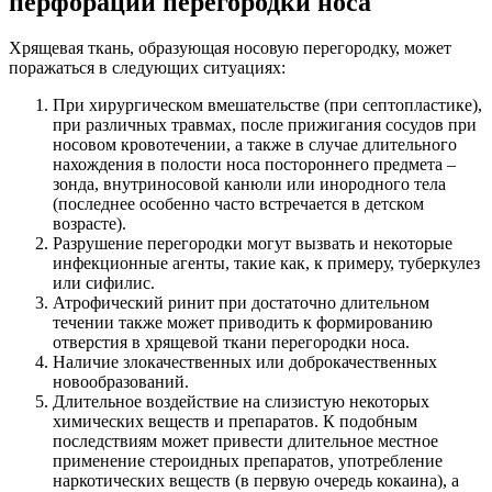
перфорации перегородки носа
Хрящевая ткань, образующая носовую перегородку, может
поражаться в следующих ситуациях:
При хирургическом вмешательстве (при септопластике),
при различных травмах, после прижигания сосудов при
носовом кровотечении, а также в случае длительного
нахождения в полости носа постороннего предмета –
зонда, внутриносовой канюли или инородного тела
(последнее особенно часто встречается в детском
возрасте).
Разрушение перегородки могут вызвать и некоторые
инфекционные агенты, такие как, к примеру, туберкулез
или сифилис.
Атрофический ринит при достаточно длительном
течении также может приводить к формированию
отверстия в хрящевой ткани перегородки носа.
Наличие злокачественных или доброкачественных
новообразований.
Длительное воздействие на слизистую некоторых
химических веществ и препаратов. К подобным
последствиям может привести длительное местное
применение стероидных препаратов, употребление
наркотических веществ (в первую очередь кокаина), а