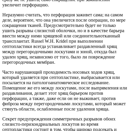
увеличит перфорацию.
Неразумно считать, что перфорация заживет сама; на самом
деле, вероятнее, что она увеличится после операции, по мере
сокращения тканей. Предусмотрительно будет не только
ушить разрывы слизистой оболочки, но и в качестве барьера
ввести между ними хрящевой или соединительнотканный
трансплантат. Russel W.H. Kridel при выполнении
септопластики всегда устанавливает раздавленный хрящ
между перегородочными лоскутами и зоной, откуда был
удален хрящ, независимо от того, было ли повреждение
перегородочных мембран.
Часто нарушающий проходимость носовых ходов хрящ,
который удаляется при септопластике, выбрасывается или
посылается на патологоанатомическое исследование.
Помещение же его между лоскутами, после выпрямления или
раздавливания, делает этот хрящ барьером против
перфорации, а также, даже если он не выживает, против
фиброза между перегородочными лоскутами, который может
стянуть области, ослабленные после удаления хряща.
Секрет предупреждения симметричных разрывов обоих
слизисто-перихондриальных лоскутов во время
септопластики состоит в том, чтобы широко подсекать и