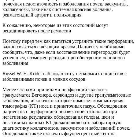
почечная недостаточность и заболевания почек, васкулиты,
коллагенозы, такие как системная красная волчанка,
ревматоидный артрит и полихондрия.
К сожалению, некоторые из этих состояний могут
рецидивировать после ремиссии
Поэтому перед тем как пытаться устранить такие перфорации,
важно связаться с лечащим врачом. Пациенту необходимо
сообщить, что, даже если восстановление перегородки будет
успешным, возможен рецидив при обострении основного
заболевания
Russel W. H. Kridel наблюдал это у нескольких пациентов с
заболеваниями почек и мелких сосудов.
Менее частыми причинами перфораций являются
гранулематоз Вегенера, саркоидоз и другие гранулематозные
заболевания, исключить которые помогает компьютерная
томография (КТ) носа и придаточных пазух. Обследование
пациентов с перфорацией неизвестной этиологии при
негативных результатах обследования головы, шеи и
негативных данных КТ должно включать лабораторную
диагностику коллагенозов, васкулитов и заболеваний почек.
Оно должно также включать флуоресцентный тест на