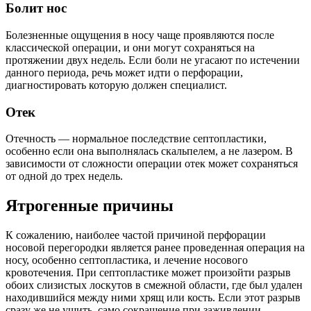
Болит нос
Болезненные ощущения в носу чаще проявляются после
классической операции, и они могут сохраняться на
протяжении двух недель. Если боли не угасают по истечении
данного периода, речь может идти о перфорации,
диагностировать которую должен специалист.
Отек
Отечность — нормальное последствие септопластики,
особенно если она выполнялась скальпелем, а не лазером. В
зависимости от сложности операции отек может сохраняться
от одной до трех недель.
Ятрогенные причины
К сожалению, наиболее частой причиной перфорации
носовой перегородки является ранее проведенная операция на
носу, особенно септопластика, и лечение носового
кровотечения. При септопластике может произойти разрыв
обоих слизистых лоскутов в смежной области, где был удален
находившийся между ними хрящ или кость. Если этот разрыв
сразу же не ушить, само сокращение при заживлении