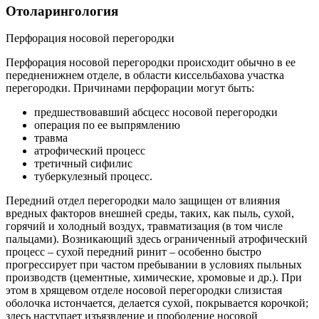
Отоларингология
Перфорация носовой перегородки
Перфорация носовой перегородки происходит обычно в ее
передненижнем отделе, в области киссельбахова участка
перегородки. Причинами перфорации могут быть:
предшествовавший абсцесс носовой перегородки
операция по ее выпрямлению
травма
атрофический процесс
третичный сифилис
туберкулезный процесс.
Передний отдел перегородки мало защищен от влияния
вредных факторов внешней среды, таких, как пыль, сухой,
горячий и холодный воздух, травматизация (в том числе
пальцами). Возникающий здесь ограниченный атрофический
процесс – сухой передний ринит – особенно быстро
прогрессирует при частом пребывании в условиях пыльных
производств (цементные, химические, хромовые и др.). При
этом в хрящевом отделе носовой перегородки слизистая
оболочка истончается, делается сухой, покрывается корочкой;
здесь наступает изъязвление и прободение носовой