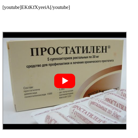
[youtube]EKtKfXyeeiA[/youtube]