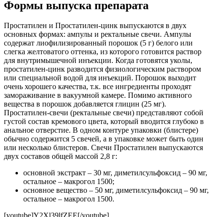
Формы выпуска препарата
Простатилен и Простатилен-цинк выпускаются в двух
основных формах: ампулы и ректальные свечи. Ампулы
содержат лиофилизированный порошок (5 г) белого или
слегка желтоватого оттенка, из которого готовится раствор
для внутримышечной инъекции. Когда готовятся уколы,
простатилен-цинк разводится физиологическим раствором
или специальной водой для инъекций. Порошок выходит
очень хорошего качества, т.к. все ингредиенты проходят
замораживание в вакуумной камере. Помимо активного
вещества в порошок добавляется глицин (25 мг).
Простатилен-свечи (ректальные свечи) представляют собой
густой состав кремового цвета, который вводится глубоко в
анальное отверстие. В одном контуре упаковки (блистере)
обычно содержится 5 свечей, а в упаковке может быть один
или несколько блистеров. Свечи Простатилен выпускаются
двух составов общей массой 2,8 г:
основной экстракт – 30 мг, диметилсульфоксид – 90 мг,
остальное – макрогол 1500;
основное вещество – 50 мг, диметилсульфоксид – 90 мг,
остальное – макрогол 1500.
[youtube]Y2Xl39lfZEE[/youtube]