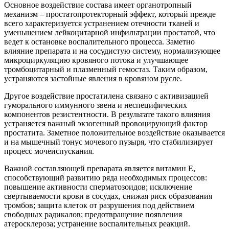
Основное воздействие состава имеет органотропный
механизм – простатопротекторный эффект, который прежде
всего характеризуется устранением отечности тканей и
уменьшением лейкоцитарной инфильтрации простатой, что
ведет к остановке воспалительного процесса. Заметно
влияние препарата и на сосудистую систему, нормализующее
микроциркуляцию кровяного потока и улучшающее
тромбоцитарный и плазменный гемостаз. Таким образом,
устраняются застойные явления в кровяном русле.
Другое воздействие простатилена связано с активизацией
гуморального иммунного звена и неспецифических
компонентов резистентности. В результате такого влияния
устраняется важный экзогенный провоцирующий фактор
простатита. Заметное положительное воздействие оказывается
и на мышечный тонус мочевого пузыря, что стабилизирует
процесс мочеиспускания.
Важной составляющей препарата является витамин Е,
способствующий развитию ряда необходимых процессов:
повышение активности сперматозоидов; исключение
свертываемости крови в сосудах, снижая риск образования
тромбов; защита клеток от разрушения под действием
свободных радикалов; предотвращение появления
атеросклероза; устранение воспалительных реакций.