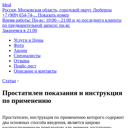
Ideal
Россия, Московская область, городской округ Люберцы
+7 (909) 654-74-...
Показать номер
Время работы: Пн-вс: 10:00—21:00 и до последнего клиента;
по предварительной записи: пн-вс
Закроемся в 21:00
Услуги и Цены
Фото
Акции
Специалисты
Отзывы
Прайс-лист
Описание и контакты
Статьи
›
Простатилен показания и инструкция
по применению
Простатилен, инструкция по применению которого содержит
два основных способа введения, является широко
распространенным препаратом для лечения достаточно