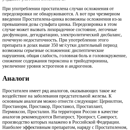
При употреблении простатилена случаи осложнения от
передозировки не обнаруживаются. А вот при чрезмерном
введении Простатилена-цинка возможны осложнения из-за
превышения дозы сульфата цинка. Передозировка в этом
случае может вызвать лихорадочное состояние, легочные
дисфункции, дегидратацию, электролитический дисбаланс,
почечную недостаточность. При употреблении этого
препарата в дозах выше 350 мг/сутки длительный период
возможны серьезные осложнения: диспептические
нарушения, общая слабость, головная боль и головокружение,
снижение содержания тироксина и трийодтиронина,
увеличение уровня эстрогенов и андрогенов.
Аналоги
Простатилен имеет ряд аналогов, оказывающих такое же
воздействие на заболевания предстательной железы. К
основным аналогам можно отнести следующие: Цернилтон,
Простанорм, Простакор, Простамол, Простаплант,
Пермиксон, Просталин. На территории России в качестве
аналогов рекомендуются Витапрост, Уропрост, Сампрост,
производство которых налажено в Российской Федерации.
Наиболее эффективным препаратом, наряду с Простатиленом,